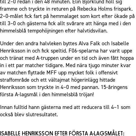
till 2–0 redan i den 48 minuten. Elin Björklund höll sig
framme och tryckte in returen på Rebecka Holms frispark.
2–0-målet fick fart på hemmalaget som kort efter ökade på
till 3–0 och gästerna fick allt svårare att hänga med i den
himmelsblå tempohöjningen efter halvtidsvilan.
Under den andra halvleken byttes Alva Falk och Isabelle
Henriksson in och fick speltid. F06-spelarna har varit uppe
och tränat med A-truppen under en tid och även fått hoppa
in i ett par matcher tidigare. Med nära tjugo minuter kvar
av matchen flyttade MFF upp mycket folk i offensivt
straffområde och ett vältajmat högerinlägg hittade
Henriksson som tryckte in 4–0 med pannan. 15-åringens
första A-lagsmål i den himmelsblå tröjan!
Innan fulltid hann gästerna med att reducera till 4–1 som
också blev slutresultatet.
ISABELLE HENRIKSSON EFTER FÖRSTA A-LAGSMÅLET: