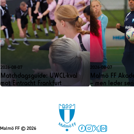
2026-08-07
2026-08-07
Matchdagsguide: UWCL-kval
Malmö FF Akadem
mot Eintracht Frankfurt
– men leder ser
Malmö FF
© 2026