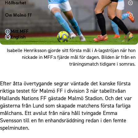
1910 Event
Fotbollsnätverket
Hållbarhet
Partner dam
Matchdag på Eleda Stadion
Fest & Event
P19
Hållbarhet
Om Malmö FF
MFF-museet & rundvandringar
Konferens
F19
Himmelsblå framtid – en match för miljön
Om Malmö FF
Möte
Mitt MFF
P17
MFF i samhället
Kontakt
English
Mässa
F17
Laget för alla
Press och media
Sommarfest
Isabelle Henriksson gjorde sitt första mål i A-lagströjan när hon
Malmö Trophy
Nattfotboll
Historik – herrlaget
nickade in MFF:s fjärde mål för dagen. Bilden är från en
Julshow
Himmelsblå Tillsammans
träningsmatch tidigare i somras.
Historik – damlaget
Inspiration
Karriärakademin
Närstående organisationer
Vanliga frågor om 1910 Event
Grundskolefotboll mot rasismer
Efter åtta övertygande segrar väntade det kanske första
Policydokument
riktiga testet för Malmö FF i division 3 när tabelltvåan
Skolakademier
Personuppgiftspolicy
Hallands Nations FF gästade Malmö Stadion. Och det var
Fonder
gästerna från Lund som skapade matchens första farliga
målchans. Ett avslut från nära håll tvingade Emma
Svensson till en fin enhandsräddning redan i den femte
spelminuten.