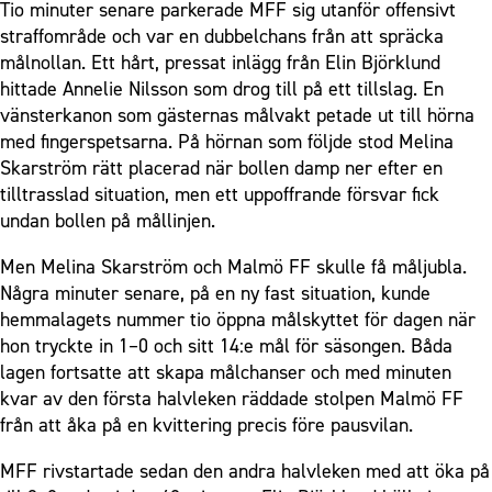
Tio minuter senare parkerade MFF sig utanför offensivt
straffområde och var en dubbelchans från att spräcka
målnollan. Ett hårt, pressat inlägg från Elin Björklund
hittade Annelie Nilsson som drog till på ett tillslag. En
vänsterkanon som gästernas målvakt petade ut till hörna
med fingerspetsarna. På hörnan som följde stod Melina
Skarström rätt placerad när bollen damp ner efter en
tilltrasslad situation, men ett uppoffrande försvar fick
undan bollen på mållinjen.
Men Melina Skarström och Malmö FF skulle få måljubla.
Några minuter senare, på en ny fast situation, kunde
hemmalagets nummer tio öppna målskyttet för dagen när
hon tryckte in 1–0 och sitt 14:e mål för säsongen. Båda
lagen fortsatte att skapa målchanser och med minuten
kvar av den första halvleken räddade stolpen Malmö FF
från att åka på en kvittering precis före pausvilan.
MFF rivstartade sedan den andra halvleken med att öka på