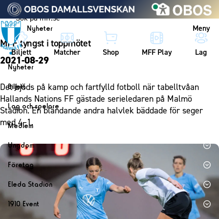
Vidare till innehållet
Meny
Nyheter
MFF tyngst i toppmötet
Biljett
Matcher
Shop
MFF Play
Lag
2021-08-29
Nyheter
Nyheter
Det bjöds på kamp och fartfylld fotboll när tabelltvåan
Biljett
Kalender
Hallands Nations FF gästade serieledaren på Malmö
Biljett
Lag och spelare
Stadion. En bländande andra halvlek bäddade för seger
Årskort herr
Lag
med 4–1.
Medlem
Årskort dam
Herrlaget
Medlemskap i Malmö FF
Ungdom
Mitt MFF
Spelare
Årsmöte 2026
MFF Ungdom
Biljetter till bortamatcher
Företag
Ledarstab
Sommarfotboll
Biljettvillkor
Bli företagspartner
Damlaget
Eleda Stadion
Skånecupen
Nätverket
Eleda Stadion
Spelare
1910 Event
Fotbollsskolan
Klubbstolar
Erics Bar & Restaurang
Ledarstab