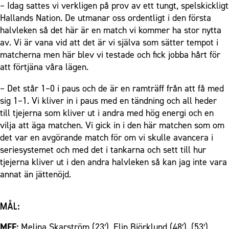
– Idag sattes vi verkligen på prov av ett tungt, spelskickligt
Hallands Nation. De utmanar oss ordentligt i den första
halvleken så det här är en match vi kommer ha stor nytta
av. Vi är vana vid att det är vi själva som sätter tempot i
matcherna men här blev vi testade och fick jobba hårt för
att förtjäna våra lägen.
– Det står 1–0 i paus och de är en ramträff från att få med
sig 1–1. Vi kliver in i paus med en tändning och all heder
till tjejerna som kliver ut i andra med hög energi och en
vilja att äga matchen. Vi gick in i den här matchen som om
det var en avgörande match för om vi skulle avancera i
seriesystemet och med det i tankarna och sett till hur
tjejerna kliver ut i den andra halvleken så kan jag inte vara
annat än jättenöjd.
MÅL:
MFF:
Melina Skarström (23′), Elin Björklund (48′), (53′),