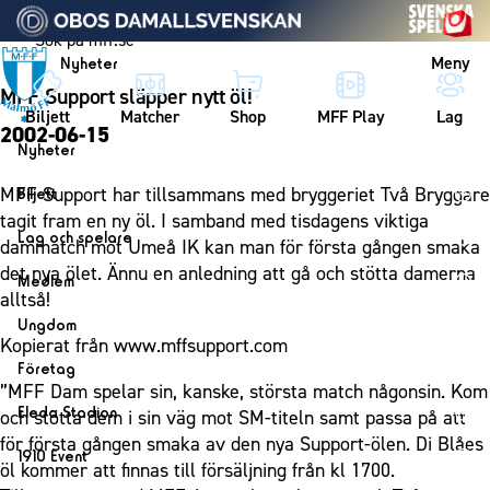
Vidare till innehållet
Meny
Nyheter
MFF Support släpper nytt öl!
Biljett
Matcher
Shop
MFF Play
Lag
2002-06-15
Nyheter
Nyheter
MFF Support har tillsammans med bryggeriet Två Bryggare
Biljett
Kalender
tagit fram en ny öl. I samband med tisdagens viktiga
Biljett
Lag och spelare
dammatch mot Umeå IK kan man för första gången smaka
Årskort herr
Lag
det nya ölet. Ännu en anledning att gå och stötta damerna
Medlem
Årskort dam
alltså!
Herrlaget
Medlemskap i Malmö FF
Ungdom
Mitt MFF
Spelare
Kopierat från www.mffsupport.com
Årsmöte 2026
MFF Ungdom
Biljetter till bortamatcher
Företag
Ledarstab
”MFF Dam spelar sin, kanske, största match någonsin. Kom
Sommarfotboll
Biljettvillkor
Bli företagspartner
Damlaget
Eleda Stadion
och stötta dem i sin väg mot SM-titeln samt passa på att
Skånecupen
Nätverket
för första gången smaka av den nya Support-ölen. Di Blåes
Eleda Stadion
Spelare
1910 Event
Fotbollsskolan
öl kommer att finnas till försäljning från kl 1700.
Klubbstolar
Erics Bar & Restaurang
Ledarstab