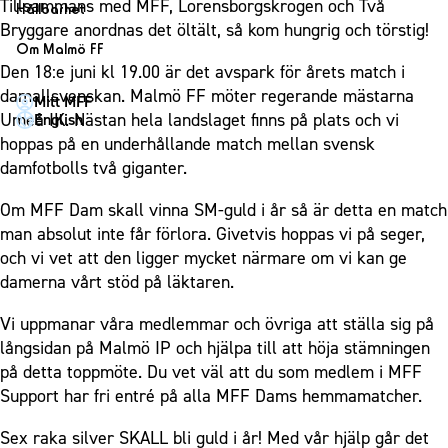
1910 Event
Tillsammans med MFF, Lorensborgskrogen och Två
Fotbollsnätverket
Hållbarhet
Partner dam
Matchdag på Eleda Stadion
Bryggare anordnas det öltält, så kom hungrig och törstig!
Fest & Event
P19
Hållbarhet
Om Malmö FF
MFF-museet & rundvandringar
Konferens
Den 18:e juni kl 19.00 är det avspark för årets match i
F19
Himmelsblå framtid – en match för miljön
Om Malmö FF
damallsvenskan. Malmö FF möter regerande mästarna
Möte
Mitt MFF
P17
MFF i samhället
Kontakt
Umeå IK. Nästan hela landslaget finns på plats och vi
English
Mässa
F17
Laget för alla
hoppas på en underhållande match mellan svensk
Press och media
Sommarfest
damfotbolls två giganter.
Malmö Trophy
Nattfotboll
Historik – herrlaget
Julshow
Himmelsblå Tillsammans
Historik – damlaget
Om MFF Dam skall vinna SM-guld i år så är detta en match
Inspiration
Karriärakademin
man absolut inte får förlora. Givetvis hoppas vi på seger,
Närstående organisationer
Vanliga frågor om 1910 Event
och vi vet att den ligger mycket närmare om vi kan ge
Grundskolefotboll mot rasismer
Policydokument
damerna vårt stöd på läktaren.
Skolakademier
Personuppgiftspolicy
Vi uppmanar våra medlemmar och övriga att ställa sig på
Fonder
långsidan på Malmö IP och hjälpa till att höja stämningen
på detta toppmöte. Du vet väl att du som medlem i MFF
Support har fri entré på alla MFF Dams hemmamatcher.
Sex raka silver SKALL bli guld i år! Med vår hjälp går det