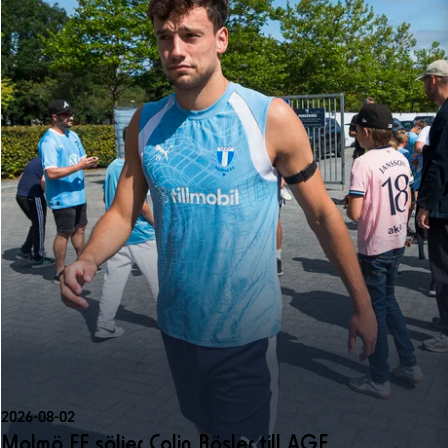
2026-08-02
Malmö FF säljer Colin Rösler till AGF