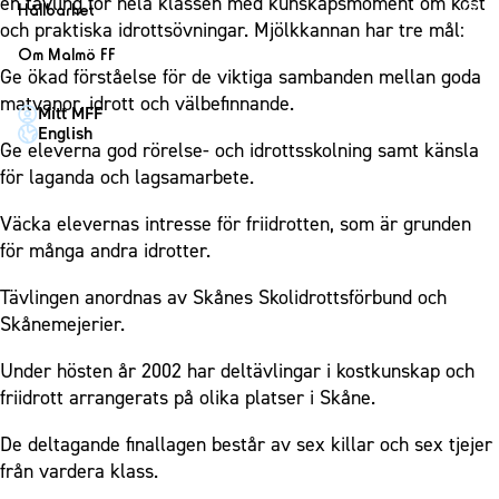
1910 Event
en tävling för hela klassen med kunskapsmoment om kost
Fotbollsnätverket
Hållbarhet
Partner dam
Matchdag på Eleda Stadion
och praktiska idrottsövningar. Mjölkkannan har tre mål:
Fest & Event
P19
Hållbarhet
Om Malmö FF
MFF-museet & rundvandringar
Konferens
Ge ökad förståelse för de viktiga sambanden mellan goda
F19
Himmelsblå framtid – en match för miljön
Om Malmö FF
matvanor, idrott och välbefinnande.
Möte
Mitt MFF
P17
MFF i samhället
Kontakt
English
Mässa
Ge eleverna god rörelse- och idrottsskolning samt känsla
F17
Laget för alla
Press och media
för laganda och lagsamarbete.
Sommarfest
Malmö Trophy
Nattfotboll
Historik – herrlaget
Julshow
Väcka elevernas intresse för friidrotten, som är grunden
Himmelsblå Tillsammans
Historik – damlaget
för många andra idrotter.
Inspiration
Karriärakademin
Närstående organisationer
Vanliga frågor om 1910 Event
Grundskolefotboll mot rasismer
Tävlingen anordnas av Skånes Skolidrottsförbund och
Policydokument
Skånemejerier.
Skolakademier
Personuppgiftspolicy
Fonder
Under hösten år 2002 har deltävlingar i kostkunskap och
friidrott arrangerats på olika platser i Skåne.
De deltagande finallagen består av sex killar och sex tjejer
från vardera klass.