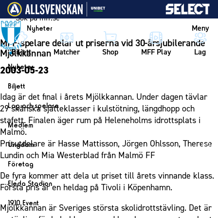
Vidare till innehållet
Meny
Nyheter
MFF-spelare delar ut priserna vid 30-årsjubilerande
Biljett
Matcher
Shop
MFF Play
Lag
Mjölkkannan
Nyheter
2003-05-23
Nyheter
Biljett
Idag är det final i årets Mjölkkannan. Under dagen tävlar
Kalender
Biljett
Lag och spelare
29 skånska sjätteklasser i kulstötning, längdhopp och
Årskort herr
stafett. Finalen äger rum på Heleneholms idrottsplats i
Lag
Medlem
Malmö.
Årskort dam
Herrlaget
Medlemskap i Malmö FF
Prisutdelare är Hasse Mattisson, Jörgen Ohlsson, Therese
Ungdom
Mitt MFF
Spelare
Lundin och Mia Westerblad från Malmö FF
Årsmöte 2026
MFF Ungdom
Biljetter till bortamatcher
Företag
Ledarstab
De fyra kommer att dela ut priset till årets vinnande klass.
Sommarfotboll
Biljettvillkor
Bli företagspartner
Damlaget
Eleda Stadion
Första pris är en heldag på Tivoli i Köpenhamn.
Skånecupen
Nätverket
Eleda Stadion
Spelare
1910 Event
Fotbollsskolan
Mjölkkannan är Sveriges största skolidrottstävling. Det är
Klubbstolar
Erics Bar & Restaurang
Ledarstab