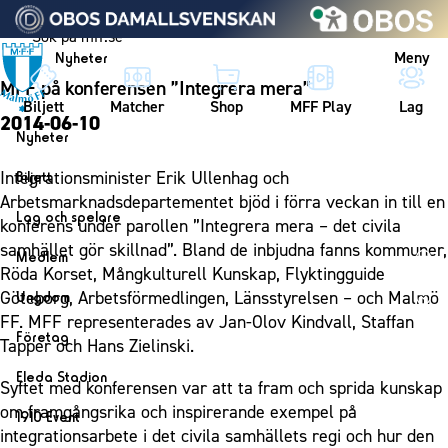
Vidare till innehållet
Meny
Nyheter
MFF på konferensen ”Integrera mera”
Biljett
Matcher
Shop
MFF Play
Lag
2014-06-10
Nyheter
Nyheter
Integrationsminister Erik Ullenhag och
Biljett
Kalender
Arbetsmarknadsdepartementet bjöd i förra veckan in till en
Biljett
Lag och spelare
konferens under parollen ”Integrera mera – det civila
Årskort herr
Lag
samhället gör skillnad”. Bland de inbjudna fanns kommuner,
Medlem
Årskort dam
Röda Korset, Mångkulturell Kunskap, Flyktingguide
Herrlaget
Medlemskap i Malmö FF
Göteborg, Arbetsförmedlingen, Länsstyrelsen – och Malmö
Ungdom
Mitt MFF
Spelare
Årsmöte 2026
FF. MFF representerades av Jan-Olov Kindvall, Staffan
MFF Ungdom
Biljetter till bortamatcher
Företag
Ledarstab
Tapper och Hans Zielinski.
Sommarfotboll
Biljettvillkor
Bli företagspartner
Damlaget
Eleda Stadion
Syftet med konferensen var att ta fram och sprida kunskap
Skånecupen
Nätverket
Eleda Stadion
Spelare
om framgångsrika och inspirerande exempel på
1910 Event
Fotbollsskolan
Klubbstolar
integrationsarbete i det civila samhällets regi och hur den
Erics Bar & Restaurang
Ledarstab