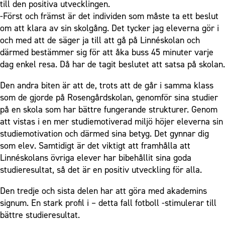
till den positiva utvecklingen.
-Först och främst är det individen som måste ta ett beslut
om att klara av sin skolgång. Det tycker jag eleverna gör i
och med att de säger ja till att gå på Linnéskolan och
därmed bestämmer sig för att åka buss 45 minuter varje
dag enkel resa. Då har de tagit beslutet att satsa på skolan.
Den andra biten är att de, trots att de går i samma klass
som de gjorde på Rosengårdskolan, genomför sina studier
på en skola som har bättre fungerande strukturer. Genom
att vistas i en mer studiemotiverad miljö höjer eleverna sin
studiemotivation och därmed sina betyg. Det gynnar dig
som elev. Samtidigt är det viktigt att framhålla att
Linnéskolans övriga elever har bibehållit sina goda
studieresultat, så det är en positiv utveckling för alla.
Den tredje och sista delen har att göra med akademins
signum. En stark profil i – detta fall fotboll -stimulerar till
bättre studieresultat.