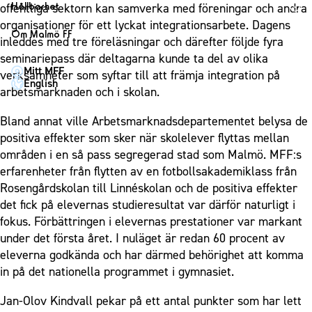
1910 Event
Fotbollsnätverket
Hållbarhet
offentliga sektorn kan samverka med föreningar och andra
Partner dam
Matchdag på Eleda Stadion
Fest & Event
organisationer för ett lyckat integrationsarbete. Dagens
P19
Hållbarhet
Om Malmö FF
MFF-museet & rundvandringar
inleddes med tre föreläsningar och därefter följde fyra
Konferens
F19
Himmelsblå framtid – en match för miljön
Om Malmö FF
seminariepass där deltagarna kunde ta del av olika
Möte
Mitt MFF
P17
MFF i samhället
verksamheter som syftar till att främja integration på
Kontakt
English
Mässa
arbetsmarknaden och i skolan.
F17
Laget för alla
Press och media
Sommarfest
Malmö Trophy
Nattfotboll
Bland annat ville Arbetsmarknadsdepartementet belysa de
Historik – herrlaget
Julshow
positiva effekter som sker när skolelever flyttas mellan
Himmelsblå Tillsammans
Historik – damlaget
områden i en så pass segregerad stad som Malmö. MFF:s
Inspiration
Karriärakademin
Närstående organisationer
erfarenheter från flytten av en fotbollsakademiklass från
Vanliga frågor om 1910 Event
Grundskolefotboll mot rasismer
Rosengårdskolan till Linnéskolan och de positiva effekter
Policydokument
det fick på elevernas studieresultat var därför naturligt i
Skolakademier
Personuppgiftspolicy
fokus. Förbättringen i elevernas prestationer var markant
Fonder
under det första året. I nuläget är redan 60 procent av
eleverna godkända och har därmed behörighet att komma
in på det nationella programmet i gymnasiet.
Jan-Olov Kindvall pekar på ett antal punkter som har lett