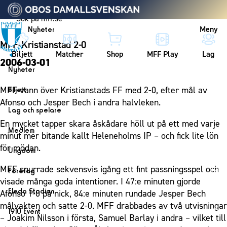
Vidare till innehållet
Meny
Nyheter
MFF-Kristianstad 2-0
Biljett
Matcher
Shop
MFF Play
Lag
2006-03-01
Nyheter
Nyheter
MFF vann över Kristianstads FF med 2-0, efter mål av
Biljett
Kalender
Afonso och Jesper Bech i andra halvleken.
Biljett
Lag och spelare
Årskort herr
En mycket tapper skara åskådare höll ut på ett med varje
Lag
Medlem
minut mer bitande kallt Heleneholms IP – och fick lite lön
Årskort dam
Herrlaget
Medlemskap i Malmö FF
för mödan.
Ungdom
Mitt MFF
Spelare
Årsmöte 2026
MFF Ungdom
MFF snurrade sekvensvis igång ett fint passningsspel och
Biljetter till bortamatcher
Företag
Ledarstab
visade många goda intentioner. I 47:e minuten gjorde
Sommarfotboll
Biljettvillkor
Bli företagspartner
Damlaget
Eleda Stadion
Afonso 1-0 på nick, 84:e minuten rundade Jesper Bech
Skånecupen
Nätverket
målvakten och satte 2-0. MFF drabbades av två utvisningar
Eleda Stadion
Spelare
1910 Event
Fotbollsskolan
– Joakim Nilsson i första, Samuel Barlay i andra – vilket till
Klubbstolar
Erics Bar & Restaurang
Ledarstab