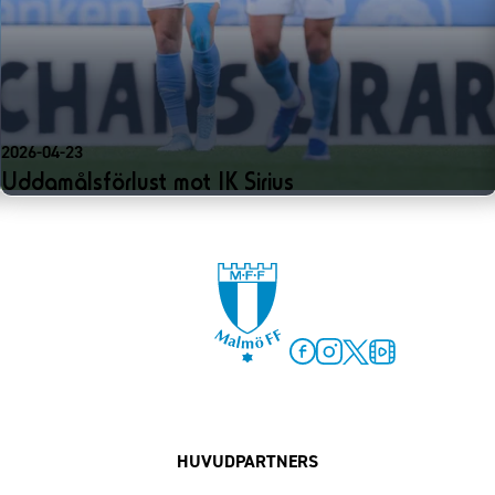
2026-04-23
Uddamålsförlust mot IK Sirius
Facebook
Instagram
Twitter
MFF Play
HUVUDPARTNERS