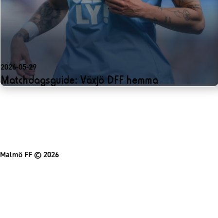
2026-05-29
Matchdagsguide: Växjö DFF hemma
Malmö FF
© 2026