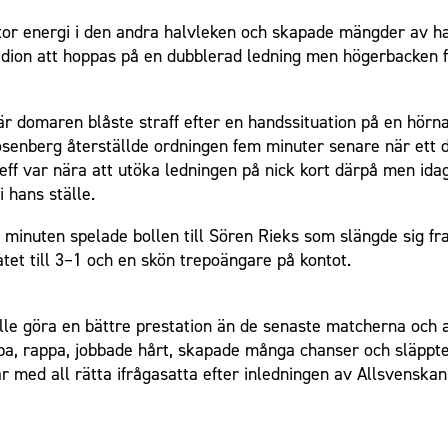
r energi i den andra halvleken och skapade mängder av halv
Stadion att hoppas på en dubblerad ledning men högerbacken fi
är domaren blåste straff efter en handssituation på en hörna
Rosenberg återställde ordningen fem minuter senare när ett 
ff var nära att utöka ledningen på nick kort därpå men idag 
 hans ställe.
minuten spelade bollen till Sören Rieks som slängde sig fram
atet till 3–1 och en skön trepoängare på kontot.
lle göra en bättre prestation än de senaste matcherna och att
a, rappa, jobbade hårt, skapade många chanser och släppte ti
ar med all rätta ifrågasatta efter inledningen av Allsvenskan