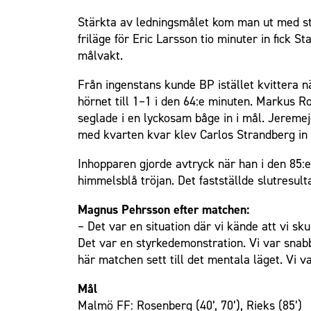
Stärkta av ledningsmålet kom man ut med sto
friläge för Eric Larsson tio minuter in fick 
målvakt.
Från ingenstans kunde BP istället kvittera n
hörnet till 1–1 i den 64:e minuten. Markus 
seglade i en lyckosam båge in i mål. Jeremeje
med kvarten kvar klev Carlos Strandberg in i
Inhopparen gjorde avtryck när han i den 85:e 
himmelsblå tröjan. Det fastställde slutresult
Magnus Pehrsson efter matchen:
– Det var en situation där vi kände att vi sku
Det var en styrkedemonstration. Vi var snabb
här matchen sett till det mentala läget. Vi v
Mål
Malmö FF: Rosenberg (40’, 70’), Rieks (85’)