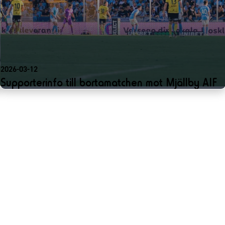
2026-03-12
Supporterinfo till bortamatchen mot Mjällby AIF