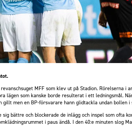
tot.
t revanschsuget MFF som klev ut på Stadion. Rörelserna i an
a lägen som kanske borde resulterat i ett ledningsmål. När 
 gillt men en BP-försvarare hann glidtackla undan bollen i 
sig bättre och blockerade de inlägg och inspel som ofta ko
 i omklädningsrummet i paus ändå. I den 40:e minuten slog 