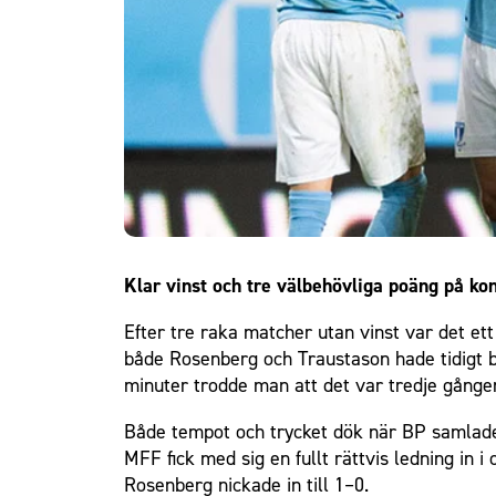
Om Malmö FF
Klar vinst och tre välbehövliga poäng på kon
Efter tre raka matcher utan vinst var det et
både Rosenberg och Traustason hade tidigt br
minuter trodde man att det var tredje gången
Både tempot och trycket dök när BP samlade 
MFF fick med sig en fullt rättvis ledning in
Rosenberg nickade in till 1–0.