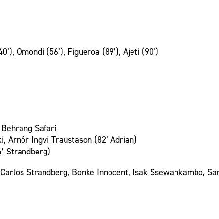
’), Omondi (56’), Figueroa (89’), Ajeti (90’)
, Behrang Safari
, Arnór Ingvi Traustason (82’ Adrian)
’ Strandberg)
 Carlos Strandberg, Bonke Innocent, Isak Ssewankambo, Sam