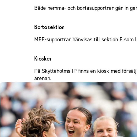
Både hemma- och bortasupportrar går in ge
Bortasektion
MFF-supportrar hänvisas till sektion F som l
Kiosker
På Skytteholms IP finns en kiosk med försäljn
arenan.