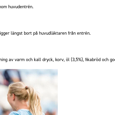
nom huvudentrén.
igger längst bort på huvudläktaren från entrén.
ing av varm och kall dryck, korv, öl (3,5%), fikabröd och god