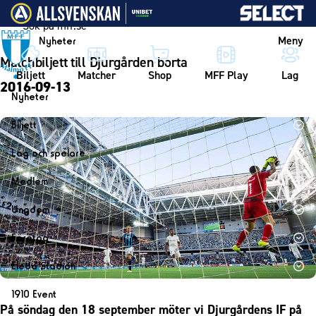
Vidare till innehållet
Meny
Nyheter
Matchbiljett till Djurgården borta
Biljett
Matcher
Shop
MFF Play
Lag
2016-09-13
Nyheter
Nyheter
Biljett
Kalender
Biljett
Lag och spelare
Årskort herr
Lag
Medlem
Årskort dam
Herrlaget
Medlemskap i Malmö FF
Ungdom
Mitt MFF
Spelare
Årsmöte 2026
MFF Ungdom
Biljetter till bortamatcher
Företag
Ledarstab
Sommarfotboll
Biljettvillkor
Bli företagspartner
Damlaget
Eleda Stadion
Skånecupen
Nätverket
Eleda Stadion
Spelare
1910 Event
Fotbollsskolan
Klubbstolar
På söndag den 18 september möter vi Djurgårdens IF på
Erics Bar & Restaurang
Ledarstab