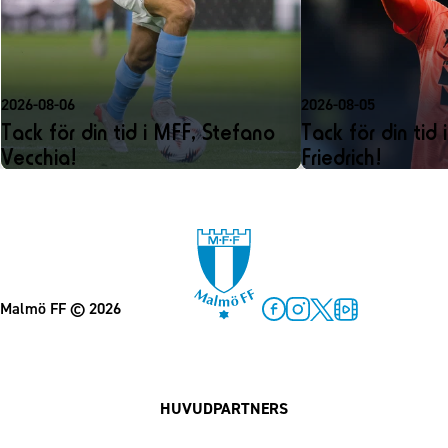
2026-08-06
2026-08-05
Tack för din tid i MFF, Stefano
Tack för din tid 
Vecchia!
Friedrich!
Malmö FF
© 2026
Facebook
Instagram
Twitter
MFF Play
HUVUDPARTNERS