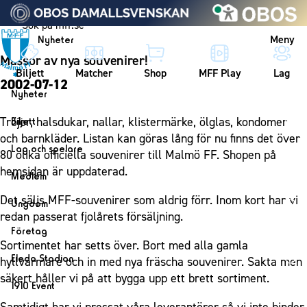
Vidare till innehållet
Meny
Nyheter
Massor av nya souvenirer!
Biljett
Matcher
Shop
MFF Play
Lag
2002-07-12
Nyheter
Nyheter
Tröjor, halsdukar, nallar, klistermärke, ölglas, kondomer
Biljett
Kalender
och barnkläder. Listan kan göras lång för nu finns det över
Biljett
Lag och spelare
80 olika officiella souvenirer till Malmö FF. Shopen på
Årskort herr
Lag
hemsidan är uppdaterad.
Medlem
Årskort dam
Herrlaget
Medlemskap i Malmö FF
Det säljs MFF-souvenirer som aldrig förr. Inom kort har vi
Ungdom
Mitt MFF
Spelare
redan passerat fjolårets försäljning.
Årsmöte 2026
MFF Ungdom
Biljetter till bortamatcher
Företag
Ledarstab
Sortimentet har setts över. Bort med alla gamla
Sommarfotboll
Biljettvillkor
Bli företagspartner
Damlaget
Eleda Stadion
hyllvärmare och in med nya fräscha souvenirer. Sakta men
Skånecupen
Nätverket
säkert håller vi på att bygga upp ett brett sortiment.
Eleda Stadion
Spelare
1910 Event
Fotbollsskolan
Klubbstolar
Erics Bar & Restaurang
Ledarstab