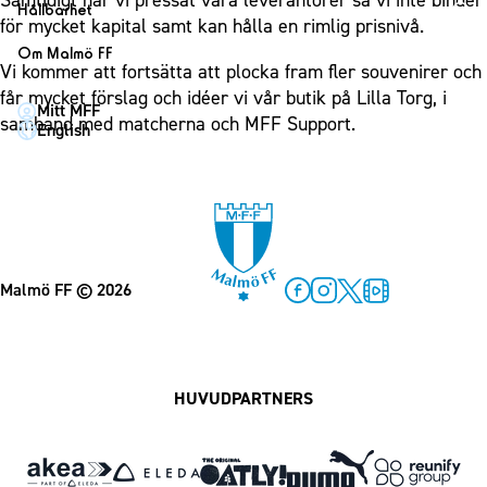
Samtidigt har vi pressat våra leverantörer så vi inte binder
1910 Event
Fotbollsnätverket
Hållbarhet
Partner dam
för mycket kapital samt kan hålla en rimlig prisnivå.
Matchdag på Eleda Stadion
Fest & Event
P19
Hållbarhet
Om Malmö FF
MFF-museet & rundvandringar
Konferens
Vi kommer att fortsätta att plocka fram fler souvenirer och
F19
Himmelsblå framtid – en match för miljön
Om Malmö FF
får mycket förslag och idéer vi vår butik på Lilla Torg, i
Möte
Mitt MFF
P17
MFF i samhället
Kontakt
samband med matcherna och MFF Support.
English
Mässa
F17
Laget för alla
Press och media
Sommarfest
Malmö Trophy
Nattfotboll
Historik – herrlaget
Julshow
Himmelsblå Tillsammans
Historik – damlaget
Inspiration
Karriärakademin
Närstående organisationer
Vanliga frågor om 1910 Event
Grundskolefotboll mot rasismer
Malmö FF
© 2026
Policydokument
Facebook
Instagram
Twitter
MFF Play
Skolakademier
Personuppgiftspolicy
Fonder
HUVUDPARTNERS