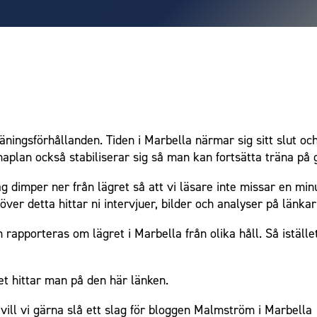
träningsförhållanden. Tiden i Marbella närmar sig sitt slut 
plan också stabiliserar sig så man kan fortsätta träna på 
g dimper ner från lägret så att vi läsare inte missar en m
töver detta hittar ni intervjuer, bilder och analyser på länka
pporteras om lägret i Marbella från olika håll. Så istället 
t hittar man på den här länken.
vill vi gärna slå ett slag för bloggen Malmström i Marbella