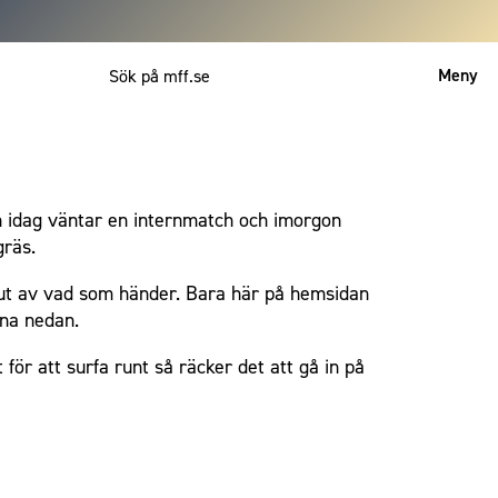
Meny
Mitt MFF
English
och idag väntar en internmatch och imorgon
gräs.
inut av vad som händer. Bara här på hemsidan
rna nedan.
för att surfa runt så räcker det att gå in på