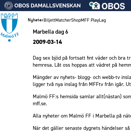
Vidare till innehållet
Biljett
Matcher
Shop
MFF Play
Lag
Nyheter
Marbella dag 6
Nyheter
Biljett
Lag
Medlemskap i Malmö FF
MFF Ungdom
Bli företagspartner
Eleda Stadion
1910 Event
Hållbarhet
Om Malmö FF
Nyheter
2009-03-14
Kalender
Årskort herr
Herrlaget
Årsmöte 2026
Sommarfotboll
Nätverket
Erics Bar & Restaurang
Fest & Event
Kontakt
Himmelsblå framtid – en match för miljön
Biljett
Årskort dam
Skånecupen
Klubbstolar
Matchdag på Eleda Stadion
Konferens
MFF i samhället
Press och media
Spelare
Dag sex bjöd på fortsatt fint väder och bra 
Lag och spelare
Mitt MFF
Fotbollsskolan
Partner dam
MFF-museet & rundvandringar
Möte
Historik – herrlaget
Ledarstab
Laget för alla
hemresa. Låt oss hoppas att vädret på hemma
Biljetter till bortamatcher
Damlaget
Fotbollsnätverket
Mässa
Historik – damlaget
Nattfotboll
Medlem
Mängder av nyhets- blogg- och webb-tv insla
Biljettvillkor
P19
Sommarfest
Närstående organisationer
Spelare
Himmelsblå Tillsammans
Ungdom
ligger två nya inslag från MFFtv från igår. U
F19
Julshow
Policydokument
Ledarstab
Karriärakademin
Företag
Malmö FF:s hemsida samlar allt(nästan) som ra
P17
Inspiration
Personuppgiftspolicy
Grundskolefotboll mot rasismer
mff.se.
Eleda Stadion
F17
Vanliga frågor om 1910 Event
Skolakademier
Alla nyheter om Malmö FF i Marbella på näte
Malmö Trophy
Fonder
1910 Event
När det gäller senaste dygnets händelser så 
Hållbarhet