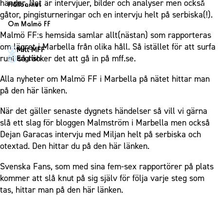
1910 Event
händer. Det är intervjuer, bilder och analyser men också
Fotbollsnätverket
Hållbarhet
Partner dam
Matchdag på Eleda Stadion
gåtor, pingisturneringar och en intervju helt på serbiska(!).
Fest & Event
P19
Hållbarhet
Om Malmö FF
MFF-museet & rundvandringar
Konferens
Malmö FF:s hemsida samlar allt(nästan) som rapporteras
F19
Himmelsblå framtid – en match för miljön
Om Malmö FF
om lägret i Marbella från olika håll. Så istället för att surfa
Möte
Mitt MFF
P17
MFF i samhället
Kontakt
runt så räcker det att gå in på mff.se.
English
Mässa
F17
Laget för alla
Press och media
Sommarfest
Alla nyheter om Malmö FF i Marbella på nätet hittar man
Malmö Trophy
Nattfotboll
Historik – herrlaget
på den här länken.
Julshow
Himmelsblå Tillsammans
Historik – damlaget
Inspiration
När det gäller senaste dygnets händelser så vill vi gärna
Karriärakademin
Närstående organisationer
slå ett slag för bloggen Malmström i Marbella men också
Vanliga frågor om 1910 Event
Grundskolefotboll mot rasismer
Policydokument
Dejan Garacas intervju med Miljan helt på serbiska och
Skolakademier
otextad. Den hittar du på den här länken.
Personuppgiftspolicy
Fonder
Svenska Fans, som med sina fem-sex rapportörer på plats
kommer att slå knut på sig själv för följa varje steg som
tas, hittar man på den här länken.