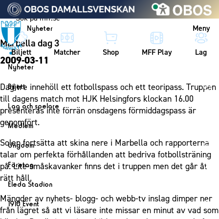
Vidare till innehållet
Meny
Nyheter
Marbella dag 3
Biljett
Matcher
Shop
MFF Play
Lag
2009-03-11
Nyheter
Nyheter
Dag tre innehöll ett fotbollspass och ett teoripass. Truppen
Biljett
Kalender
till dagens match mot HJK Helsingfors klockan 16.00
Biljett
Lag och spelare
presenteras inte förrän onsdagens förmiddagspass är
Årskort herr
Lag
genomfört.
Medlem
Årskort dam
Herrlaget
Medlemskap i Malmö FF
Solen fortsätta att skina nere i Marbella och rapporterna
Ungdom
Mitt MFF
Spelare
talar om perfekta förhållanden att bedriva fotbollsträning
Årsmöte 2026
MFF Ungdom
Biljetter till bortamatcher
Företag
på. Lite småskavanker finns det i truppen men det går åt
Ledarstab
Sommarfotboll
rätt håll.
Biljettvillkor
Bli företagspartner
Damlaget
Eleda Stadion
Skånecupen
Nätverket
Mängder av nyhets- blogg- och webb-tv inslag dimper ner
Eleda Stadion
Spelare
1910 Event
Fotbollsskolan
från lägret så att vi läsare inte missar en minut av vad som
Klubbstolar
Erics Bar & Restaurang
Ledarstab