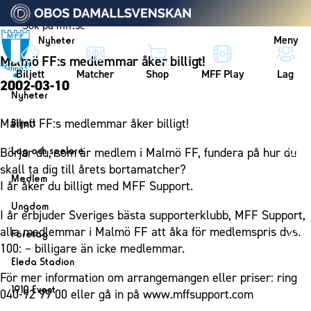
Vidare till innehållet
Meny
Nyheter
Malmö FF:s medlemmar åker billigt!
Biljett
Matcher
Shop
MFF Play
Lag
2002-03-10
Nyheter
Nyheter
Malmö FF:s medlemmar åker billigt!
Biljett
Kalender
Biljett
Lag och spelare
Börjar du, som är medlem i Malmö FF, fundera på hur du
Årskort herr
skall ta dig till årets bortamatcher?
Lag
Medlem
I år åker du billigt med MFF Support.
Årskort dam
Herrlaget
Medlemskap i Malmö FF
Ungdom
Mitt MFF
I år erbjuder Sveriges bästa supporterklubb, MFF Support,
Spelare
Årsmöte 2026
MFF Ungdom
alla medlemmar i Malmö FF att åka för medlemspris dvs.
Biljetter till bortamatcher
Företag
Ledarstab
100: – billigare än icke medlemmar.
Sommarfotboll
Biljettvillkor
Bli företagspartner
Damlaget
Eleda Stadion
Skånecupen
För mer information om arrangemangen eller priser: ring
Nätverket
Eleda Stadion
Spelare
1910 Event
040-92 99 00 eller gå in på www.mffsupport.com
Fotbollsskolan
Klubbstolar
Erics Bar & Restaurang
Ledarstab