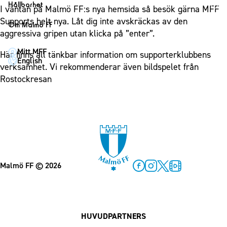
1910 Event
Fotbollsnätverket
Hållbarhet
Partner dam
I väntan på Malmö FF:s nya hemsida så besök gärna MFF
Matchdag på Eleda Stadion
Fest & Event
P19
Hållbarhet
Supports helt nya. Låt dig inte avskräckas av den
Om Malmö FF
MFF-museet & rundvandringar
Konferens
aggressiva gripen utan klicka på ”enter”.
F19
Himmelsblå framtid – en match för miljön
Om Malmö FF
Möte
Mitt MFF
P17
MFF i samhället
Här finns all tänkbar information om supporterklubbens
Kontakt
English
Mässa
verksamhet. Vi rekommenderar även bildspelet från
F17
Laget för alla
Press och media
Rostockresan
Sommarfest
Malmö Trophy
Nattfotboll
Historik – herrlaget
Julshow
Himmelsblå Tillsammans
Historik – damlaget
Inspiration
Karriärakademin
Närstående organisationer
Vanliga frågor om 1910 Event
Grundskolefotboll mot rasismer
Policydokument
Skolakademier
Personuppgiftspolicy
Malmö FF
© 2026
Fonder
Facebook
Instagram
Twitter
MFF Play
HUVUDPARTNERS