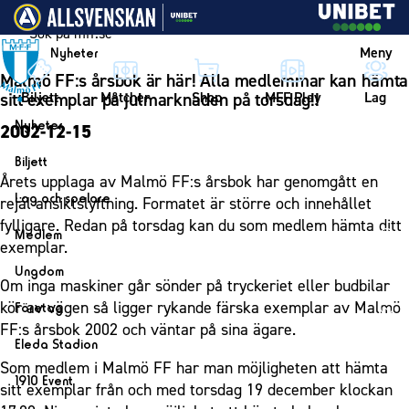
Vidare till innehållet
Meny
Nyheter
Malmö FF:s årsbok är här! Alla medlemmar kan hämta
Biljett
Matcher
Shop
MFF Play
Lag
sitt exemplar på julmarknaden på torsdag!!
Nyheter
2002-12-15
Nyheter
Biljett
Årets upplaga av Malmö FF:s årsbok har genomgått en
Kalender
Biljett
Lag och spelare
rejäl ansiktslyftning. Formatet är större och innehållet
Årskort herr
fylligare. Redan på torsdag kan du som medlem hämta ditt
Lag
Medlem
exemplar.
Årskort dam
Herrlaget
Medlemskap i Malmö FF
Ungdom
Mitt MFF
Om inga maskiner går sönder på tryckeriet eller budbilar
Spelare
Årsmöte 2026
MFF Ungdom
kör av vägen så ligger rykande färska exemplar av Malmö
Biljetter till bortamatcher
Företag
Ledarstab
FF:s årsbok 2002 och väntar på sina ägare.
Sommarfotboll
Biljettvillkor
Bli företagspartner
Damlaget
Eleda Stadion
Skånecupen
Nätverket
Som medlem i Malmö FF har man möjligheten att hämta
Eleda Stadion
Spelare
1910 Event
Fotbollsskolan
sitt exemplar från och med torsdag 19 december klockan
Klubbstolar
Erics Bar & Restaurang
Ledarstab