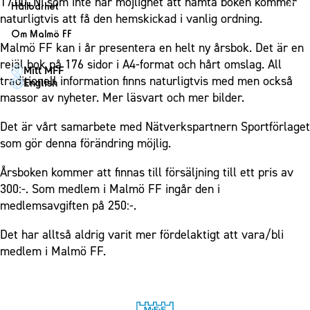
1910 Event
17.00. Ni som inte har möjlighet att hämta boken kommer
Fotbollsnätverket
Hållbarhet
Partner dam
Matchdag på Eleda Stadion
naturligtvis att få den hemskickad i vanlig ordning.
Fest & Event
P19
Hållbarhet
Om Malmö FF
MFF-museet & rundvandringar
Konferens
Malmö FF kan i år presentera en helt ny årsbok. Det är en
F19
Himmelsblå framtid – en match för miljön
Om Malmö FF
rejäl bok på 176 sidor i A4-format och hårt omslag. All
Möte
Mitt MFF
P17
MFF i samhället
Kontakt
traditionell information finns naturligtvis med men också
English
Mässa
F17
Laget för alla
massor av nyheter. Mer läsvart och mer bilder.
Press och media
Sommarfest
Malmö Trophy
Nattfotboll
Historik – herrlaget
Det är vårt samarbete med Nätverkspartnern Sportförlaget
Julshow
Himmelsblå Tillsammans
som gör denna förändring möjlig.
Historik – damlaget
Inspiration
Karriärakademin
Närstående organisationer
Årsboken kommer att finnas till försäljning till ett pris av
Vanliga frågor om 1910 Event
Grundskolefotboll mot rasismer
300:-. Som medlem i Malmö FF ingår den i
Policydokument
medlemsavgiften på 250:-.
Skolakademier
Personuppgiftspolicy
Fonder
Det har alltså aldrig varit mer fördelaktigt att vara/bli
medlem i Malmö FF.