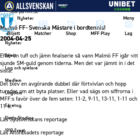
Vidare till innehållet
Meny
Nyheter
Malmö FF- Svenska Mästare i bordtennis!
Biljett
Matcher
Shop
MFF Play
Lag
2004-04-25
Nyheter
Nyheter
Efter en tuff och jämn finalserie så vann Malmö FF igår sitt
Biljett
Kalender
sjunde SM-guld genom tiderna. Men det var jämnt in i det
Biljett
Lag och spelare
sista.
Årskort herr
Lag
Medlem
Det blev en avgörande dubbel där förtvivlan och hopp
Årskort dam
Herrlaget
Medlemskap i Malmö FF
turades om att byta platser. Eller vad sägs om siffrorna i
Ungdom
Mitt MFF
Spelare
MFF:s favör över de fem seten: 11-2, 9-11, 13-11, 1-11 och
Årsmöte 2026
MFF Ungdom
Biljetter till bortamatcher
Företag
11-6.
Ledarstab
Sommarfotboll
Biljettvillkor
Bli företagspartner
Damlaget
Eleda Stadion
Läs Sydsvenskans reportage
Skånecupen
Nätverket
Eleda Stadion
Spelare
1910 Event
Läs Aftonbladets reportage
Fotbollsskolan
Klubbstolar
Erics Bar & Restaurang
Ledarstab