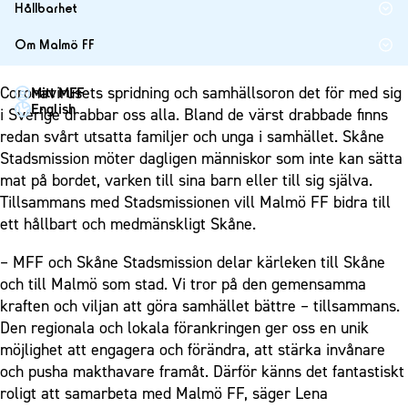
1910 Event
Fotbollsnätverket
Hållbarhet
Partner dam
Matchdag på Eleda Stadion
Fest & Event
P19
Hållbarhet
Om Malmö FF
MFF-museet & rundvandringar
Konferens
F19
Himmelsblå framtid – en match för miljön
Om Malmö FF
Möte
Coronavirusets spridning och samhällsoron det för med sig
Mitt MFF
P17
MFF i samhället
Kontakt
English
i Sverige drabbar oss alla. Bland de värst drabbade finns
Mässa
F17
Laget för alla
Press och media
redan svårt utsatta familjer och unga i samhället. Skåne
Sommarfest
Malmö Trophy
Nattfotboll
Stadsmission möter dagligen människor som inte kan sätta
Historik – herrlaget
Julshow
mat på bordet, varken till sina barn eller till sig själva.
Himmelsblå Tillsammans
Historik – damlaget
Tillsammans med Stadsmissionen vill Malmö FF bidra till
Inspiration
Karriärakademin
Närstående organisationer
ett hållbart och medmänskligt Skåne.
Vanliga frågor om 1910 Event
Grundskolefotboll mot rasismer
Policydokument
– MFF och Skåne Stadsmission delar kärleken till Skåne
Skolakademier
Personuppgiftspolicy
och till Malmö som stad. Vi tror på den gemensamma
Fonder
kraften och viljan att göra samhället bättre – tillsammans.
Den regionala och lokala förankringen ger oss en unik
möjlighet att engagera och förändra, att stärka invånare
och pusha makthavare framåt. Därför känns det fantastiskt
roligt att samarbeta med Malmö FF, säger Lena