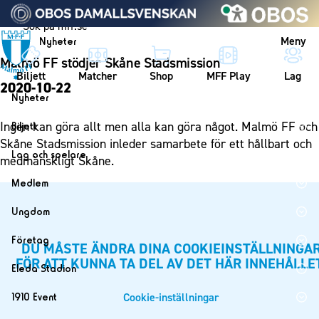
Vidare till innehållet
Meny
Nyheter
Malmö FF stödjer Skåne Stadsmission
Biljett
Matcher
Shop
MFF Play
Lag
2020-10-22
Nyheter
Nyheter
Ingen kan göra allt men alla kan göra något. Malmö FF och
Biljett
Kalender
Skåne Stadsmission inleder samarbete för ett hållbart och
Biljett
Lag och spelare
medmänskligt Skåne.
Årskort herr
Lag
Medlem
Årskort dam
Herrlaget
Medlemskap i Malmö FF
Ungdom
Mitt MFF
Spelare
Årsmöte 2026
MFF Ungdom
Biljetter till bortamatcher
Företag
Ledarstab
DU MÅSTE ÄNDRA DINA COOKIEINSTÄLLNINGA
Sommarfotboll
FÖR ATT KUNNA TA DEL AV DET HÄR INNEHÅLLE
Biljettvillkor
Bli företagspartner
Damlaget
Eleda Stadion
Skånecupen
Nätverket
Eleda Stadion
Spelare
Cookie-inställningar
1910 Event
Fotbollsskolan
Klubbstolar
Erics Bar & Restaurang
Ledarstab