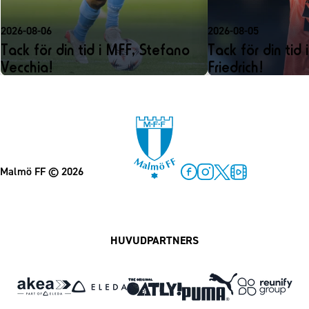
2026-08-06
2026-08-05
Tack för din tid i MFF, Stefano
Tack för din tid 
Vecchia!
Friedrich!
Malmö FF
© 2026
Facebook
Instagram
Twitter
MFF Play
HUVUDPARTNERS