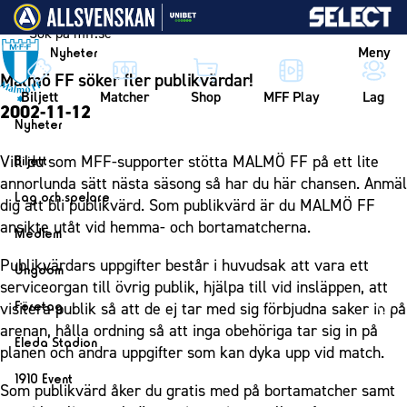
Vidare till innehållet
Meny
Nyheter
Malmö FF söker fler publikvärdar!
Biljett
Matcher
Shop
MFF Play
Lag
2002-11-12
Nyheter
Nyheter
Vill du som MFF-supporter stötta MALMÖ FF på ett lite
Biljett
Kalender
annorlunda sätt nästa säsong så har du här chansen. Anmäl
Biljett
Lag och spelare
dig att bli publikvärd. Som publikvärd är du MALMÖ FF
Årskort herr
Lag
ansikte utåt vid hemma- och bortamatcherna.
Medlem
Årskort dam
Herrlaget
Medlemskap i Malmö FF
Publikvärdars uppgifter består i huvudsak att vara ett
Ungdom
Mitt MFF
Spelare
serviceorgan till övrig publik, hjälpa till vid insläppen, att
Årsmöte 2026
MFF Ungdom
Biljetter till bortamatcher
Företag
visitera publik så att de ej tar med sig förbjudna saker in på
Ledarstab
Sommarfotboll
arenan, hålla ordning så att inga obehöriga tar sig in på
Biljettvillkor
Bli företagspartner
Damlaget
Eleda Stadion
planen och andra uppgifter som kan dyka upp vid match.
Skånecupen
Nätverket
Eleda Stadion
Spelare
1910 Event
Fotbollsskolan
Som publikvärd åker du gratis med på bortamatcher samt
Klubbstolar
Erics Bar & Restaurang
Ledarstab