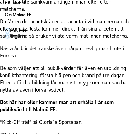
1910 Event
att vi har lite samkväm antingen innan eller efter
Fotbollsnätverket
Hållbarhet
Partner dam
Matchdag på Eleda Stadion
matcherna.
Fest & Event
P19
Hållbarhet
Om Malmö FF
MFF-museet & rundvandringar
Konferens
Du får en del arbetskläder att arbeta i vid matcherna och
F19
Himmelsblå framtid – en match för miljön
Om Malmö FF
eftersom de flesta kommer direkt ifrån sina arbeten till
Möte
Mitt MFF
P17
MFF i samhället
Kontakt
samlingarna så brukar vi äta varm mat innan matcherna.
English
Mässa
F17
Laget för alla
Press och media
Sommarfest
Nästa år blir det kanske även någon trevlig match ute i
Malmö Trophy
Nattfotboll
Historik – herrlaget
Europa.
Julshow
Himmelsblå Tillsammans
Historik – damlaget
Inspiration
De som väljer att bli publikvärdar får även en utbildning i
Karriärakademin
Närstående organisationer
konflikthantering, första hjälpen och brand på tre dagar.
Vanliga frågor om 1910 Event
Grundskolefotboll mot rasismer
Policydokument
Efter utförd utbildning får man ett intyg som man kan ha
Skolakademier
nytta av även i förvärvslivet.
Personuppgiftspolicy
Fonder
Det här har eller kommer man att erhålla i år som
publikvärd till Malmö FF:
*Kick-Off träff på Gloria´s Sportsbar.