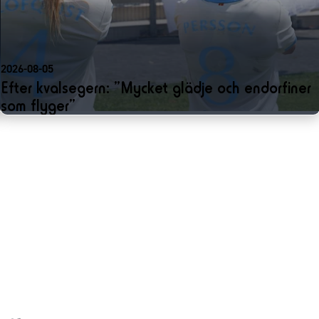
2026-08-05
Efter kvalsegern: ”Mycket glädje och endorfiner
som flyger”