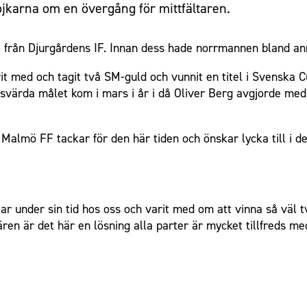
arna om en övergång för mittfältaren.
3 från Djurgårdens IF. Innan dess hade norrmannen bland an
it med och tagit två SM-guld och vunnit en titel i Svenska 
esvärda målet kom i mars i år i då Oliver Berg avgjorde med
Malmö FF tackar för den här tiden och önskar lycka till i de
 delar under sin tid hos oss och varit med om att vinna så vä
ären är det här en lösning alla parter är mycket tillfreds med.