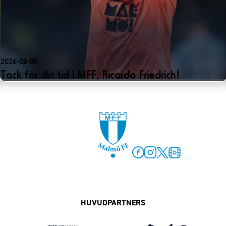
2026-08-05
Tack för din tid i MFF, Ricardo Friedrich!
Facebook
Instagram
Twitter
MFF Play
HUVUDPARTNERS