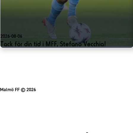
2026-08-06
Tack för din tid i MFF, Stefano Vecchia!
Malmö FF
© 2026