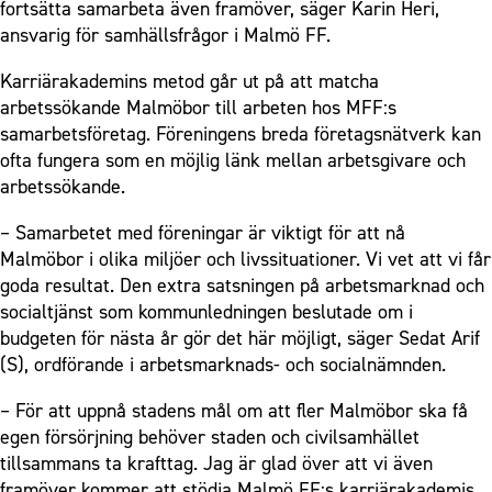
fortsätta samarbeta även framöver, säger Karin Heri,
ansvarig för samhällsfrågor i Malmö FF.
Karriärakademins metod går ut på att matcha
arbetssökande Malmöbor till arbeten hos MFF:s
samarbetsföretag. Föreningens breda företagsnätverk kan
ofta fungera som en möjlig länk mellan arbetsgivare och
arbetssökande.
– Samarbetet med föreningar är viktigt för att nå
Malmöbor i olika miljöer och livssituationer. Vi vet att vi får
goda resultat. Den extra satsningen på arbetsmarknad och
socialtjänst som kommunledningen beslutade om i
budgeten för nästa år gör det här möjligt, säger Sedat Arif
(S), ordförande i arbetsmarknads- och socialnämnden.
– För att uppnå stadens mål om att fler Malmöbor ska få
egen försörjning behöver staden och civilsamhället
tillsammans ta krafttag. Jag är glad över att vi även
framöver kommer att stödja Malmö FF:s karriärakademis