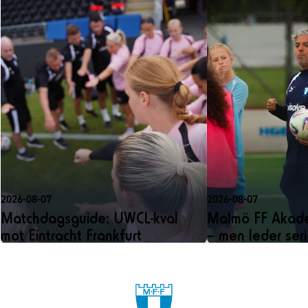
2026-08-07
2026-08-07
Matchdagsguide: UWCL-kval
Malmö FF Akadem
mot Eintracht Frankfurt
– men leder ser