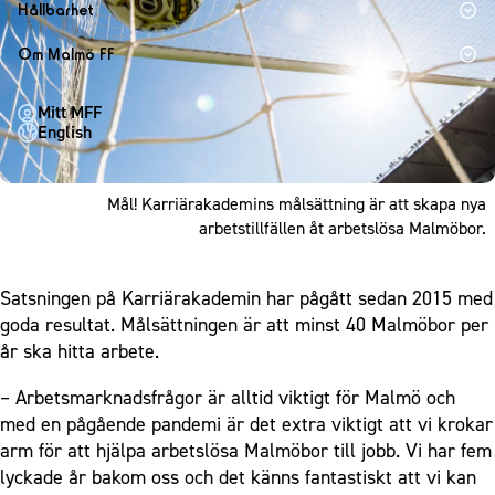
1910 Event
Fotbollsnätverket
Hållbarhet
Partner dam
Matchdag på Eleda Stadion
Fest & Event
P19
Hållbarhet
Om Malmö FF
MFF-museet & rundvandringar
Konferens
F19
Himmelsblå framtid – en match för miljön
Om Malmö FF
Möte
Mitt MFF
P17
MFF i samhället
Kontakt
English
Mässa
F17
Laget för alla
Press och media
Sommarfest
Malmö Trophy
Nattfotboll
Historik – herrlaget
Mål! Karriärakademins målsättning är att skapa nya
Julshow
Himmelsblå Tillsammans
arbetstillfällen åt arbetslösa Malmöbor.
Historik – damlaget
Inspiration
Karriärakademin
Närstående organisationer
Vanliga frågor om 1910 Event
Grundskolefotboll mot rasismer
Satsningen på Karriärakademin har pågått sedan 2015 med
Policydokument
goda resultat. Målsättningen är att minst 40 Malmöbor per
Skolakademier
Personuppgiftspolicy
år ska hitta arbete.
Fonder
– Arbetsmarknadsfrågor är alltid viktigt för Malmö och
med en pågående pandemi är det extra viktigt att vi krokar
arm för att hjälpa arbetslösa Malmöbor till jobb. Vi har fem
lyckade år bakom oss och det känns fantastiskt att vi kan