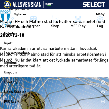
Vidare till innehållet
Meny
Nyheter
Malmö FF och Malmö stad fortsätter samarbetet med
Biljett
Matcher
Shop
MFF Play
Lag
Karriärakademin
Nyheter
2020-12-18
Nyheter
Biljett
Karriärakademin är ett samarbete mellan i huvudsak
Kalender
Biljett
Lag och spelare
Malmö FF och Malmö stad för att minska arbetslösheten i
Årskort herr
Malmö. Nu är det klart att det lyckade samarbetet förlängs
Lag
Medlem
med ytterligare två år.
Årskort dam
Herrlaget
Medlemskap i Malmö FF
Ungdom
Mitt MFF
Spelare
Årsmöte 2026
MFF Ungdom
Biljetter till bortamatcher
Företag
Ledarstab
Sommarfotboll
Biljettvillkor
Bli företagspartner
Damlaget
Eleda Stadion
Skånecupen
Nätverket
Eleda Stadion
Spelare
1910 Event
Fotbollsskolan
Klubbstolar
Erics Bar & Restaurang
Ledarstab