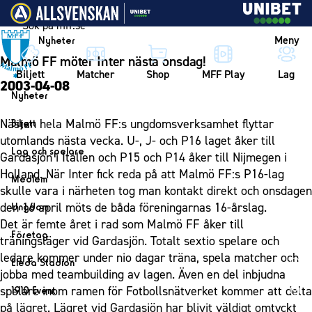
Vidare till innehållet
Meny
Nyheter
Malmö FF möter Inter nästa onsdag!
Biljett
Matcher
Shop
MFF Play
Lag
2003-04-08
Nyheter
Nyheter
Nästan hela Malmö FF:s ungdomsverksamhet flyttar
Biljett
Kalender
utomlands nästa vecka. U-, J- och P16 laget åker till
Biljett
Lag och spelare
Gardasjön i Italien och P15 och P14 åker till Nijmegen i
Årskort herr
Lag
Holland. När Inter fick reda på att Malmö FF:s P16-lag
Medlem
Årskort dam
skulle vara i närheten tog man kontakt direkt och onsdagen
Herrlaget
Medlemskap i Malmö FF
den 16 april möts de båda föreningarnas 16-årslag.
Ungdom
Mitt MFF
Spelare
Årsmöte 2026
Det är femte året i rad som Malmö FF åker till
MFF Ungdom
Biljetter till bortamatcher
Företag
Ledarstab
träningsläger vid Gardasjön. Totalt sextio spelare och
Sommarfotboll
Biljettvillkor
Bli företagspartner
ledare kommer under nio dagar träna, spela matcher och
Damlaget
Eleda Stadion
Skånecupen
jobba med teambuilding av lagen. Även en del inbjudna
Nätverket
Eleda Stadion
Spelare
spelare inom ramen för Fotbollsnätverket kommer att delta
1910 Event
Fotbollsskolan
Klubbstolar
Erics Bar & Restaurang
Ledarstab
på lägret. Lägret vid Gardasjön har blivit väldigt omtyckt