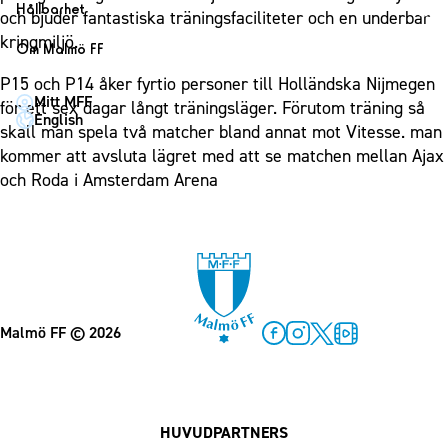
1910 Event
Fotbollsnätverket
Hållbarhet
Partner dam
och bjuder fantastiska träningsfaciliteter och en underbar
Matchdag på Eleda Stadion
Fest & Event
P19
Hållbarhet
kringmiljö.
Om Malmö FF
MFF-museet & rundvandringar
Konferens
F19
Himmelsblå framtid – en match för miljön
Om Malmö FF
P15 och P14 åker fyrtio personer till Holländska Nijmegen
Möte
Mitt MFF
P17
MFF i samhället
för ett sex dagar långt träningsläger. Förutom träning så
Kontakt
English
Mässa
skall man spela två matcher bland annat mot Vitesse. man
F17
Laget för alla
Press och media
kommer att avsluta lägret med att se matchen mellan Ajax
Sommarfest
Malmö Trophy
Nattfotboll
Historik – herrlaget
och Roda i Amsterdam Arena
Julshow
Himmelsblå Tillsammans
Historik – damlaget
Inspiration
Karriärakademin
Närstående organisationer
Vanliga frågor om 1910 Event
Grundskolefotboll mot rasismer
Policydokument
Skolakademier
Personuppgiftspolicy
Fonder
Malmö FF
© 2026
Facebook
Instagram
Twitter
MFF Play
HUVUDPARTNERS