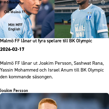
1910 Event
Fotbollsnätverket
Hållbarhet
Partner dam
Matchdag på Eleda Stadion
Fest & Event
P19
Hållbarhet
Om Malmö FF
MFF-museet & rundvandringar
Konferens
F19
Himmelsblå framtid – en match för miljön
Om Malmö FF
Möte
Mitt MFF
P17
MFF i samhället
Kontakt
English
Mässa
F17
Laget för alla
Press och media
Sommarfest
Malmö FF lånar ut fyra spelare till BK Olympic
Malmö Trophy
Nattfotboll
Historik – herrlaget
Julshow
2026-02-17
Himmelsblå Tillsammans
Historik – damlaget
Inspiration
Karriärakademin
Närstående organisationer
Vanliga frågor om 1910 Event
Malmö FF lånar ut Joakim Persson, Sashwat Rana,
Grundskolefotboll mot rasismer
Policydokument
Yassin Mohammed och Israel Anum till BK Olympic
Skolakademier
Personuppgiftspolicy
den kommande säsongen.
Fonder
Joakim Persson