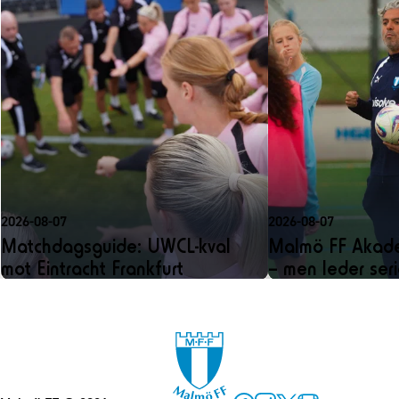
2026-08-07
2026-08-07
Matchdagsguide: UWCL-kval
Malmö FF Akadem
mot Eintracht Frankfurt
– men leder ser