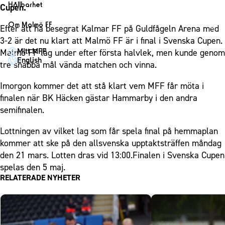
1910 Event
Fotbollsnätverket
Hållbarhet
Cupen.
Partner dam
Matchdag på Eleda Stadion
Fest & Event
P19
Hållbarhet
Om Malmö FF
Efter att ha besegrat Kalmar FF på Guldfågeln Arena med
MFF-museet & rundvandringar
Konferens
F19
Himmelsblå framtid – en match för miljön
3-2 är det nu klart att Malmö FF är i final i Svenska Cupen.
Om Malmö FF
Möte
Mitt MFF
Malmö FF låg under efter första halvlek, men kunde genom
P17
MFF i samhället
Kontakt
English
tre snabba mål vända matchen och vinna.
Mässa
F17
Laget för alla
Press och media
Sommarfest
Malmö Trophy
Nattfotboll
Imorgon kommer det att stå klart vem MFF får möta i
Historik – herrlaget
Julshow
finalen när BK Häcken gästar Hammarby i den andra
Himmelsblå Tillsammans
Historik – damlaget
semifinalen.
Inspiration
Karriärakademin
Närstående organisationer
Vanliga frågor om 1910 Event
Lottningen av vilket lag som får spela final på hemmaplan
Grundskolefotboll mot rasismer
Policydokument
kommer att ske på den allsvenska upptaktsträffen måndag
Skolakademier
Personuppgiftspolicy
den 21 mars. Lotten dras vid 13:00.Finalen i Svenska Cupen
Fonder
spelas den 5 maj.
RELATERADE NYHETER