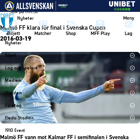
Vidare till innehållet
Meny
Nyheter
Malmö FF klara för final i Svenska Cupen
Biljett
Matcher
Shop
MFF Play
Lag
2016-03-19
Nyheter
Nyheter
Biljett
Kalender
Biljett
Lag och spelare
Årskort herr
Lag
Medlem
Årskort dam
Herrlaget
Medlemskap i Malmö FF
Ungdom
Mitt MFF
Spelare
Årsmöte 2026
MFF Ungdom
Biljetter till bortamatcher
Företag
Ledarstab
Sommarfotboll
Biljettvillkor
Bli företagspartner
Damlaget
Eleda Stadion
Skånecupen
Nätverket
Eleda Stadion
Spelare
1910 Event
Fotbollsskolan
Klubbstolar
Malmö FF vann mot Kalmar FF i semifinalen i Svenska
Erics Bar & Restaurang
Ledarstab