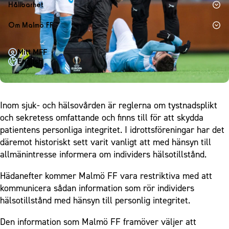
1910 Event
Fotbollsnätverket
Hållbarhet
Partner dam
Matchdag på Eleda Stadion
Fest & Event
P19
Hållbarhet
Om Malmö FF
MFF-museet & rundvandringar
Konferens
F19
Himmelsblå framtid – en match för miljön
Om Malmö FF
Möte
Mitt MFF
P17
MFF i samhället
Kontakt
English
Mässa
F17
Laget för alla
Press och media
Sommarfest
Malmö Trophy
Nattfotboll
Historik – herrlaget
Julshow
Himmelsblå Tillsammans
Inom sjuk- och hälsovården är reglerna om tystnadsplikt
Historik – damlaget
Inspiration
och sekretess omfattande och finns till för att skydda
Karriärakademin
Närstående organisationer
patientens personliga integritet. I idrottsföreningar har det
Vanliga frågor om 1910 Event
Grundskolefotboll mot rasismer
Policydokument
däremot historiskt sett varit vanligt att med hänsyn till
Skolakademier
allmänintresse informera om individers hälsotillstånd.
Personuppgiftspolicy
Fonder
Hädanefter kommer Malmö FF vara restriktiva med att
kommunicera sådan information som rör individers
hälsotillstånd med hänsyn till personlig integritet.
Den information som Malmö FF­ framöver väljer att