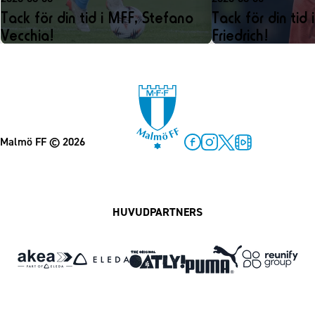
Tack för din tid i MFF, Stefano
Tack för din tid 
Vecchia!
Friedrich!
Malmö FF
© 2026
Facebook
Instagram
Twitter
MFF Play
HUVUDPARTNERS