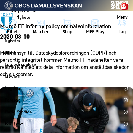
Vidare till innehållet
Meny
Nyheter
Malmö FF inför ny policy om hälsoinformation
Biljett
Matcher
Shop
MFF Play
Lag
2020-03-10
Nyheter
Nyheter
Med hänsyn till
Dataskyddsförordningen (GDPR)
och
Biljett
Kalender
personlig integritet kommer Malmö FF hädanefter vara
Biljett
Lag och spelare
restriktiva med att dela information om anställdas skador
Årskort herr
Lag
och sjukdomar.
Medlem
Årskort dam
Herrlaget
Medlemskap i Malmö FF
Ungdom
Mitt MFF
Spelare
Årsmöte 2026
MFF Ungdom
Biljetter till bortamatcher
Företag
Ledarstab
Sommarfotboll
Biljettvillkor
Bli företagspartner
Damlaget
Eleda Stadion
Skånecupen
Nätverket
Eleda Stadion
Spelare
1910 Event
Fotbollsskolan
Klubbstolar
Erics Bar & Restaurang
Ledarstab