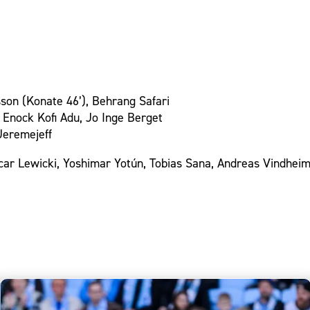
son (Konate 46’), Behrang Safari
, Enock Kofi Adu, Jo Inge Berget
Jeremejeff
car Lewicki, Yoshimar Yotún, Tobias Sana, Andreas Vindheim