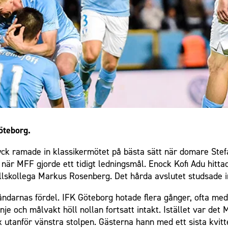
öteborg.
t tryck ramade in klassikermötet på bästa sätt när domare S
är MFF gjorde ett tidigt ledningsmål. Enock Kofi Adu hitta
fallskollega Markus Rosenberg. Det hårda avslutet studsade i
tåndarnas fördel. IFK Göteborg hotade flera gånger, ofta m
nje och målvakt höll nollan fortsatt intakt. Istället var de
 utanför vänstra stolpen. Gästerna hann med ett sista kvitt