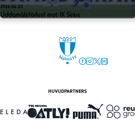
2026-04-23
Uddamålsförlust mot IK Sirius
Facebook
Instagram
Twitter
MFF Play
HUVUDPARTNERS