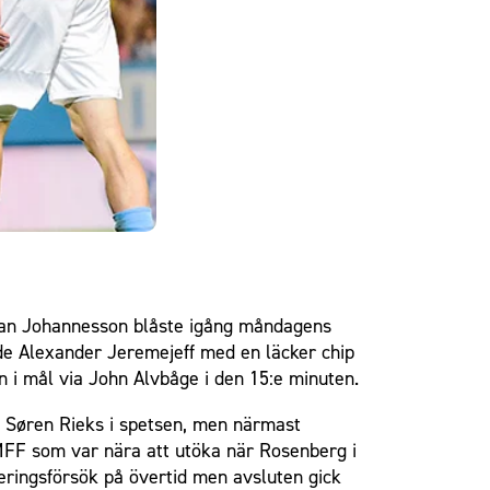
tefan Johannesson blåste igång måndagens
de Alexander Jeremejeff med en läcker chip
n i mål via John Alvbåge i den 15:e minuten.
ed Søren Rieks i spetsen, men närmast
t MFF som var nära att utöka när Rosenberg i
eringsförsök på övertid men avsluten gick