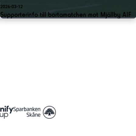
2026-03-12
Supporterinfo till bortamatchen mot Mjällby AIF