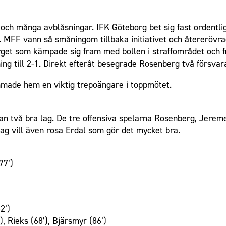
och många avblåsningar. IFK Göteborg bet sig fast ordentli
ål. MFF vann så småningom tillbaka initiativet och återeröv
rget som kämpade sig fram med bollen i straffområdet och fi
ng till 2-1. Direkt efteråt besegrade Rosenberg två försvar
made hem en viktig trepoängare i toppmötet.
an två bra lag. De tre offensiva spelarna Rosenberg, Jereme
ag vill även rosa Erdal som gör det mycket bra.
77’)
2’)
, Rieks (68’), Bjärsmyr (86’)