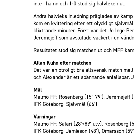
inte i hamn och 1-0 stod sig halvleken ut.
Andra halvleks inledning präglades av kamp 
kom en kvittering efter ett olyckligt självm
blixtrande minuter. Först var det Jo Inge Be
Jeremejeff som avslutade vackert i en vändni
Resultatet stod sig matchen ut och MFF kam
Allan Kuhn efter matchen
Det var en otroligt bra allsvensk match mell
och Alexander är ett spännande anfallspar. J
Mål
Malmö FF: Rosenberg (15’, 79’), Jeremejeff (
IFK Göteborg: Självmål (66’)
Varningar
Malmö FF: Safari (28’+89’ utv), Rosenberg (5
IFK Göteborg: Jamieson (48’), Omarsson (59’)