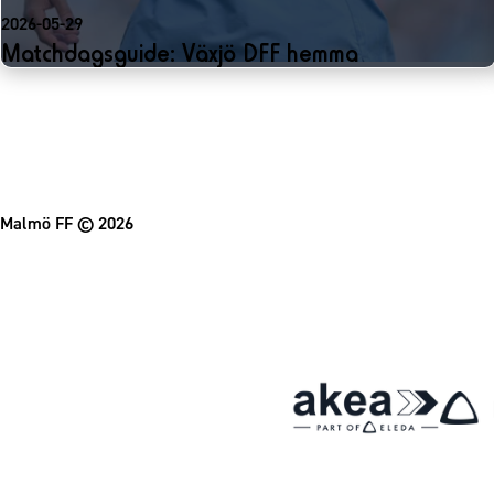
2026-05-29
Matchdagsguide: Växjö DFF hemma
Malmö FF
© 2026