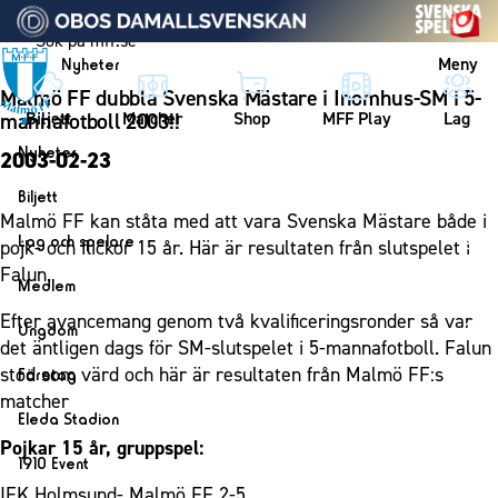
Vidare till innehållet
Meny
Nyheter
Malmö FF dubbla Svenska Mästare i Inomhus-SM i 5-
Biljett
Matcher
Shop
MFF Play
Lag
mannafotboll 2003!!
Nyheter
2003-02-23
Nyheter
Biljett
Malmö FF kan ståta med att vara Svenska Mästare både i
Kalender
Biljett
Lag och spelare
pojk- och flickor 15 år. Här är resultaten från slutspelet i
Årskort herr
Falun.
Lag
Medlem
Årskort dam
Herrlaget
Efter avancemang genom två kvalificeringsronder så var
Medlemskap i Malmö FF
Ungdom
Mitt MFF
det äntligen dags för SM-slutspelet i 5-mannafotboll. Falun
Spelare
Årsmöte 2026
MFF Ungdom
stod som värd och här är resultaten från Malmö FF:s
Biljetter till bortamatcher
Företag
Ledarstab
matcher
Sommarfotboll
Biljettvillkor
Bli företagspartner
Damlaget
Eleda Stadion
Skånecupen
Nätverket
Pojkar 15 år, gruppspel:
Eleda Stadion
Spelare
1910 Event
Fotbollsskolan
Klubbstolar
Erics Bar & Restaurang
Ledarstab
IFK Holmsund- Malmö FF 2-5