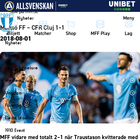
Vidare till innehållet
Meny
Nyheter
Malmö FF – CFR Cluj 1–1
Biljett
Matcher
Shop
MFF Play
Lag
2018-08-01
Nyheter
Nyheter
Biljett
Kalender
Biljett
Lag och spelare
Årskort herr
Lag
Medlem
Årskort dam
Herrlaget
Medlemskap i Malmö FF
Ungdom
Mitt MFF
Spelare
Årsmöte 2026
MFF Ungdom
Biljetter till bortamatcher
Företag
Ledarstab
Sommarfotboll
Biljettvillkor
Bli företagspartner
Damlaget
Eleda Stadion
Skånecupen
Nätverket
Eleda Stadion
Spelare
1910 Event
Fotbollsskolan
Klubbstolar
MFF vidare med totalt 2–1 när Traustason kvitterade med
Erics Bar & Restaurang
Ledarstab