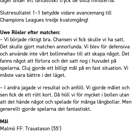
laget under ett fantastiskt tryck de sista minuterna.
Slutresultatet 1–1 betydde vidare avancemang till
Champions Leagues tredje kvalomgång!
Uwe Rösler efter matchen:
– Vi började riktigt bra. Chansen vi fick skulle vi ha satt.
Det skulle gjort matchen annorlunda. Vi blev för defensiva
och använde inte vårt bollinnehav till att skapa något. Det
fanns något att förlora och det satt nog i huvudet på
spelarna. Cluj gjorde ett billigt mål på en fast situation. Vi
måste vara bättre i det läget.
– I andra jagade vi resultat och anföll. Vi gjorde målet och
sen fick de ett rött kort. Då höll vi för mycket i bollen utan
att det hände något och spelade för många långbollar. Men
generellt gjorde spelarna det fantastiskt.
Mål
Malmö FF: Traustason (55’)