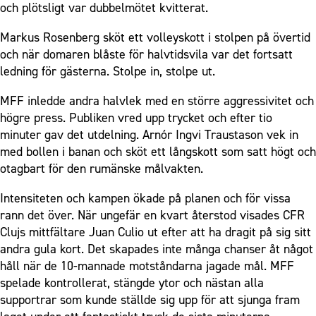
och plötsligt var dubbelmötet kvitterat.
Markus Rosenberg sköt ett volleyskott i stolpen på övertid
och när domaren blåste för halvtidsvila var det fortsatt
ledning för gästerna. Stolpe in, stolpe ut.
MFF inledde andra halvlek med en större aggressivitet och
högre press. Publiken vred upp trycket och efter tio
minuter gav det utdelning. Arnór Ingvi Traustason vek in
med bollen i banan och sköt ett långskott som satt högt och
otagbart för den rumänske målvakten.
Intensiteten och kampen ökade på planen och för vissa
rann det över. När ungefär en kvart återstod visades CFR
Clujs mittfältare Juan Culio ut efter att ha dragit på sig sitt
andra gula kort. Det skapades inte många chanser åt något
håll när de 10-mannade motståndarna jagade mål. MFF
spelade kontrollerat, stängde ytor och nästan alla
supportrar som kunde ställde sig upp för att sjunga fram