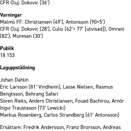
CFR Cluj: Dokovic (36’)
Varningar
Malmö FF: Christiansen (49’), Antonsson (90+5’)
CFR Cluj: Dokovic (28’), Culio (62’+ 77’ [utvisad]), Omrani
(82’), Muresan (30’)
Publik
18 153
Laguppställning
Johan Dahlin
Eric Larsson (81’ Vindheim), Lasse Nielsen, Rasmus
Bengtsson, Behrang Safari
Sören Rieks, Anders Christiansen, Fouad Bachirou, Arnór
Ingvi Traustason (73’ Lewicki)
Markus Rosenberg, Carlos Strandberg (61’ Antonsson)
Ersättare: Fredrik Andersson, Franz Brorsson, Andreas