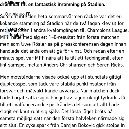
1910 Event
Fotbollsnätverket
Hållbarhet
drömmål till en fantastisk inramning på Stadion.
Partner dam
Matchdag på Eleda Stadion
Fest & Event
P19
Hållbarhet
Om Malmö FF
Som om inte den heta sommarvärmen räckte var det en
MFF-museet & rundvandringar
Konferens
F19
Himmelsblå framtid – en match för miljön
kokande stämning på Stadion när de två lagen klev ut för
Om Malmö FF
Möte
Mitt MFF
returmatchen i andra kvalomgången till Champions League.
P17
MFF i samhället
Kontakt
English
MFF hade med sig ett 1–0-resultat från första matchen
Mässa
F17
Laget för alla
Press och media
men som Uwe Rösler sa på presskonferensen dagen innan
Sommarfest
Malmö Trophy
Nattfotboll
handlade det ändå om att gå för vinst. Och redan efter en
Historik – herrlaget
Julshow
minuts spel var MFF nära att få till ett ledningsmål efter
Himmelsblå Tillsammans
Historik – damlaget
fint samspel mellan Anders Christiansen och Sören Rieks.
Inspiration
Karriärakademin
Närstående organisationer
Vanliga frågor om 1910 Event
Grundskolefotboll mot rasismer
Men motståndarna visade också upp ett stundtals giftigt
Policydokument
djupledsspel som tack vare stabila punktinsatser från
Skolakademier
Personuppgiftspolicy
försvar och målvakt kunde avvärjas. När matchen dock
Fonder
hade börjat sätta sig och inget av lagen riktigt lyckades få
till ett välfungerande spel kändes det som att allt hade
slagit en knut runt sig själv. Det låsta läget bröts på
sämsta möjliga sätt när den första halvleken närmade sig
sitt slut. En cykelspark från Damjan Dokovic gick stolpe in