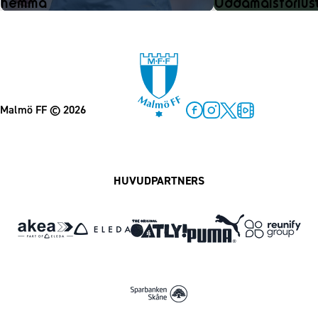
hemma
Uddamålsförlust 
Malmö FF
© 2026
Facebook
Instagram
Twitter
MFF Play
HUVUDPARTNERS