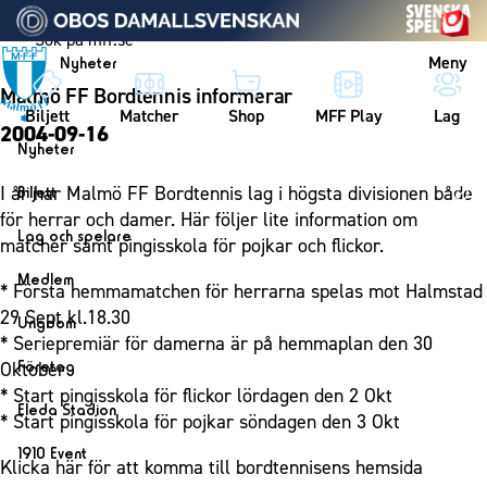
Vidare till innehållet
Meny
Nyheter
Malmö FF Bordtennis informerar
Biljett
Matcher
Shop
MFF Play
Lag
2004-09-16
Nyheter
Nyheter
I år har Malmö FF Bordtennis lag i högsta divisionen både
Biljett
Kalender
för herrar och damer. Här följer lite information om
Biljett
Lag och spelare
matcher samt pingisskola för pojkar och flickor.
Årskort herr
Lag
Medlem
* Första hemmamatchen för herrarna spelas mot Halmstad
Årskort dam
Herrlaget
Medlemskap i Malmö FF
29 Sept kl.18.30
Ungdom
Mitt MFF
Spelare
* Seriepremiär för damerna är på hemmaplan den 30
Årsmöte 2026
MFF Ungdom
Biljetter till bortamatcher
Företag
Oktober
Ledarstab
Sommarfotboll
* Start pingisskola för flickor lördagen den 2 Okt
Biljettvillkor
Bli företagspartner
Damlaget
Eleda Stadion
* Start pingisskola för pojkar söndagen den 3 Okt
Skånecupen
Nätverket
Eleda Stadion
Spelare
1910 Event
Fotbollsskolan
Klicka här för att komma till bordtennisens hemsida
Klubbstolar
Erics Bar & Restaurang
Ledarstab