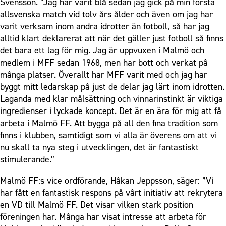
Svensson. ”Jag har varit blå sedan jag gick på min första
allsvenska match vid tolv års ålder och även om jag har
varit verksam inom andra idrotter än fotboll, så har jag
alltid klart deklarerat att när det gäller just fotboll så finns
det bara ett lag för mig. Jag är uppvuxen i Malmö och
medlem i MFF sedan 1968, men har bott och verkat på
många platser. Överallt har MFF varit med och jag har
byggt mitt ledarskap på just de delar jag lärt inom idrotten.
Laganda med klar målsättning och vinnarinstinkt är viktiga
ingredienser i lyckade koncept. Det är en ära för mig att få
arbeta i Malmö FF. Att bygga på all den fina tradition som
finns i klubben, samtidigt som vi alla är överens om att vi
nu skall ta nya steg i utvecklingen, det är fantastiskt
stimulerande.”
Malmö FF:s vice ordförande, Håkan Jeppsson, säger: ”Vi
har fått en fantastisk respons på vårt initiativ att rekrytera
en VD till Malmö FF. Det visar vilken stark position
föreningen har. Många har visat intresse att arbeta för