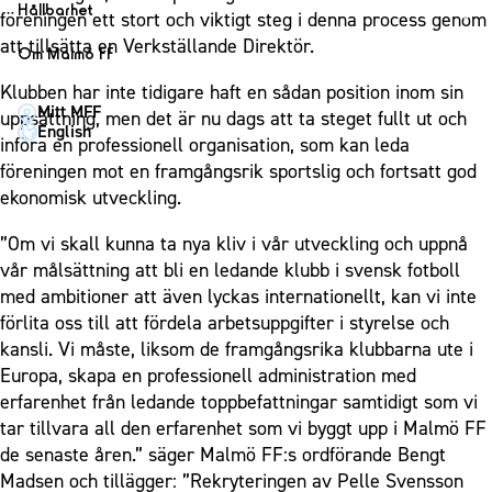
1910 Event
Fotbollsnätverket
Hållbarhet
Partner dam
föreningen ett stort och viktigt steg i denna process genom
Matchdag på Eleda Stadion
Fest & Event
P19
Hållbarhet
att tillsätta en Verkställande Direktör.
Om Malmö FF
MFF-museet & rundvandringar
Konferens
F19
Himmelsblå framtid – en match för miljön
Om Malmö FF
Klubben har inte tidigare haft en sådan position inom sin
Möte
Mitt MFF
P17
MFF i samhället
uppsättning, men det är nu dags att ta steget fullt ut och
Kontakt
English
Mässa
införa en professionell organisation, som kan leda
F17
Laget för alla
Press och media
föreningen mot en framgångsrik sportslig och fortsatt god
Sommarfest
Malmö Trophy
Nattfotboll
Historik – herrlaget
ekonomisk utveckling.
Julshow
Himmelsblå Tillsammans
Historik – damlaget
”Om vi skall kunna ta nya kliv i vår utveckling och uppnå
Inspiration
Karriärakademin
Närstående organisationer
vår målsättning att bli en ledande klubb i svensk fotboll
Vanliga frågor om 1910 Event
Grundskolefotboll mot rasismer
med ambitioner att även lyckas internationellt, kan vi inte
Policydokument
förlita oss till att fördela arbetsuppgifter i styrelse och
Skolakademier
Personuppgiftspolicy
kansli. Vi måste, liksom de framgångsrika klubbarna ute i
Fonder
Europa, skapa en professionell administration med
erfarenhet från ledande toppbefattningar samtidigt som vi
tar tillvara all den erfarenhet som vi byggt upp i Malmö FF
de senaste åren.” säger Malmö FF:s ordförande Bengt
Madsen och tillägger: ”Rekryteringen av Pelle Svensson