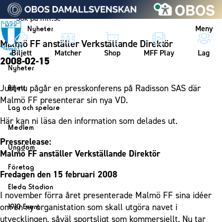
Vidare till innehållet
Meny
Nyheter
Malmö FF anställer Verkställande Direktör
Biljett
Matcher
Shop
MFF Play
Lag
2008-02-15
Nyheter
Nyheter
Just nu pågår en presskonferens på Radisson SAS där
Biljett
Kalender
Malmö FF presenterar sin nya VD.
Biljett
Lag och spelare
Årskort herr
Här kan ni läsa den information som delades ut.
Lag
Medlem
Årskort dam
Herrlaget
Pressrelease:
Medlemskap i Malmö FF
Ungdom
Mitt MFF
Malmö FF anställer Verkställande Direktör
Spelare
Årsmöte 2026
MFF Ungdom
Biljetter till bortamatcher
Företag
Ledarstab
Fredagen den 15 februari 2008
Sommarfotboll
Biljettvillkor
Bli företagspartner
Damlaget
Eleda Stadion
Skånecupen
I november förra året presenterade Malmö FF sina idéer
Nätverket
Eleda Stadion
Spelare
om en ny organistation som skall utgöra navet i
1910 Event
Fotbollsskolan
Klubbstolar
Erics Bar & Restaurang
Ledarstab
utvecklingen, såväl sportsligt som kommersiellt. Nu tar