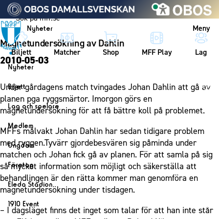
Vidare till innehållet
Meny
Nyheter
Magnetundersökning av Dahlin
Biljett
Matcher
Shop
MFF Play
Lag
2010-05-03
Nyheter
Nyheter
Under gårdagens match tvingades Johan Dahlin att gå av
Biljett
Kalender
planen pga ryggsmärtor. Imorgon görs en
Biljett
Lag och spelare
magnetundersökning för att få bättre koll på problemet.
Årskort herr
Lag
Medlem
MFFs målvakt Johan Dahlin har sedan tidigare problem
Årskort dam
Herrlaget
Medlemskap i Malmö FF
med ryggen.Tyvärr gjordebesvären sig påminda under
Ungdom
Mitt MFF
Spelare
matchen och Johan fick gå av planen. För att samla på sig
Årsmöte 2026
MFF Ungdom
Biljetter till bortamatcher
Företag
så mycket information som möjligt och säkerställa att
Ledarstab
Sommarfotboll
behandlingen är den rätta kommer man genomföra en
Biljettvillkor
Bli företagspartner
Damlaget
Eleda Stadion
magnetundersökning under tisdagen.
Skånecupen
Nätverket
Eleda Stadion
Spelare
1910 Event
Fotbollsskolan
– I dagsläget finns det inget som talar för att han inte står
Klubbstolar
Erics Bar & Restaurang
Ledarstab