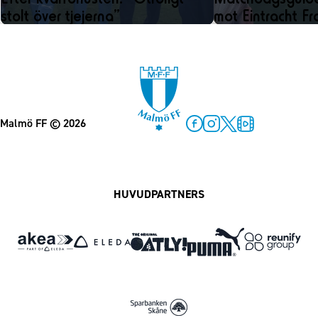
stolt över tjejerna”
mot Eintracht Fr
Malmö FF
© 2026
Facebook
Instagram
Twitter
MFF Play
HUVUDPARTNERS