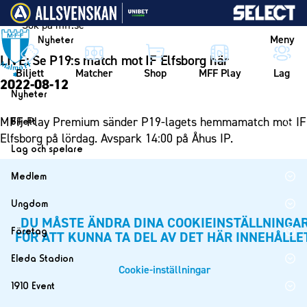
Vidare till innehållet
Meny
Nyheter
LIVE: Se P19:s match mot IF Elfsborg här
Biljett
Matcher
Shop
MFF Play
Lag
2022-08-12
Nyheter
Nyheter
MFF Play Premium sänder P19-lagets hemmamatch mot IF
Biljett
Kalender
Elfsborg på lördag. Avspark 14:00 på Åhus IP.
Biljett
Lag och spelare
Årskort herr
Lag
Medlem
Årskort dam
Herrlaget
Medlemskap i Malmö FF
Ungdom
Mitt MFF
Spelare
Årsmöte 2026
DU MÅSTE ÄNDRA DINA COOKIEINSTÄLLNINGA
MFF Ungdom
Biljetter till bortamatcher
Företag
FÖR ATT KUNNA TA DEL AV DET HÄR INNEHÅLLE
Ledarstab
Sommarfotboll
Biljettvillkor
Bli företagspartner
Damlaget
Eleda Stadion
Skånecupen
Cookie-inställningar
Nätverket
Eleda Stadion
Spelare
1910 Event
Fotbollsskolan
Klubbstolar
Erics Bar & Restaurang
Ledarstab