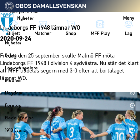
Vidare till innehållet
Meny
Nyheter
Lindeborgs FF 1948 lämnar WO
Biljett
Matcher
Shop
MFF Play
Lag
2020-09-24
Nyheter
Nyheter
Fredag den 25 september skulle Malmö FF möta
Biljett
Kalender
Lindeborgs FF 1948 i division 4 sydvästra. Nu står det klart
Biljett
Lag och spelare
att MFF tilldelas segern med 3-0 efter att bortalaget
Årskort herr
Lag
lämnat WO.
Medlem
Årskort dam
Herrlaget
Medlemskap i Malmö FF
Ungdom
Mitt MFF
Spelare
Årsmöte 2026
MFF Ungdom
Biljetter till bortamatcher
Företag
Ledarstab
Sommarfotboll
Biljettvillkor
Bli företagspartner
Damlaget
Eleda Stadion
Skånecupen
Nätverket
Eleda Stadion
Spelare
1910 Event
Fotbollsskolan
Klubbstolar
Erics Bar & Restaurang
Ledarstab