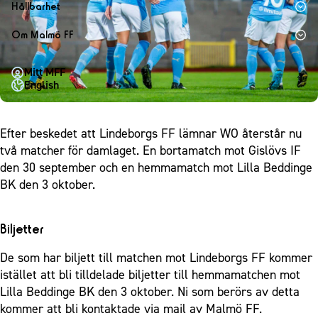
1910 Event
Fotbollsnätverket
Hållbarhet
Partner dam
Matchdag på Eleda Stadion
Fest & Event
P19
Hållbarhet
Om Malmö FF
MFF-museet & rundvandringar
Konferens
F19
Himmelsblå framtid – en match för miljön
Om Malmö FF
Möte
Mitt MFF
P17
MFF i samhället
Kontakt
English
Mässa
F17
Laget för alla
Press och media
Sommarfest
Malmö Trophy
Nattfotboll
Historik – herrlaget
Efter beskedet att Lindeborgs FF lämnar WO återstår nu
Julshow
Himmelsblå Tillsammans
Historik – damlaget
två matcher för damlaget. En bortamatch mot Gislövs IF
Inspiration
Karriärakademin
den 30 september och en hemmamatch mot Lilla Beddinge
Närstående organisationer
Vanliga frågor om 1910 Event
BK den 3 oktober.
Grundskolefotboll mot rasismer
Policydokument
Skolakademier
Personuppgiftspolicy
Biljetter
Fonder
De som har biljett till matchen mot Lindeborgs FF kommer
istället att bli tilldelade biljetter till hemmamatchen mot
Lilla Beddinge BK den 3 oktober. Ni som berörs av detta
kommer att bli kontaktade via mail av Malmö FF.