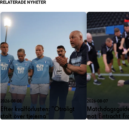
RELATERADE NYHETER
2026-08-08
2026-08-07
Efter kvalförlusten: ”Otroligt
Matchdagsguide
stolt över tjejerna”
mot Eintracht Fr