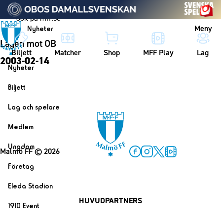
Vidare till innehållet
Meny
Nyheter
Lagen mot OB
Biljett
Matcher
Shop
MFF Play
Lag
2003-02-14
Nyheter
Nyheter
Biljett
Kalender
Biljett
Lag och spelare
Årskort herr
Lag
Medlem
Årskort dam
Herrlaget
Medlemskap i Malmö FF
Ungdom
Mitt MFF
Malmö FF
© 2026
Spelare
Årsmöte 2026
MFF Ungdom
Facebook
Instagram
Twitter
MFF Play
Biljetter till bortamatcher
Företag
Ledarstab
Sommarfotboll
Biljettvillkor
Bli företagspartner
Damlaget
Eleda Stadion
Skånecupen
Nätverket
HUVUDPARTNERS
Eleda Stadion
Spelare
1910 Event
Fotbollsskolan
Klubbstolar
Erics Bar & Restaurang
Ledarstab