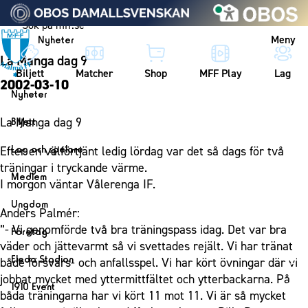
Vidare till innehållet
Meny
Nyheter
La Manga dag 9
Biljett
Matcher
Shop
MFF Play
Lag
2002-03-10
Nyheter
Nyheter
La Manga dag 9
Biljett
Kalender
Biljett
Lag och spelare
Efter en välförtjänt ledig lördag var det så dags för två
Årskort herr
träningar i tryckande värme.
Lag
Medlem
I morgon väntar Vålerenga IF.
Årskort dam
Herrlaget
Medlemskap i Malmö FF
Ungdom
Mitt MFF
Anders Palmér:
Spelare
Årsmöte 2026
MFF Ungdom
”- Vi genomförde två bra träningspass idag. Det var bra
Biljetter till bortamatcher
Företag
Ledarstab
väder och jättevarmt så vi svettades rejält. Vi har tränat
Sommarfotboll
Biljettvillkor
Bli företagspartner
Damlaget
Eleda Stadion
både försvars- och anfallsspel. Vi har kört övningar där vi
Skånecupen
Nätverket
jobbat mycket med yttermittfältet och ytterbackarna. På
Eleda Stadion
Spelare
1910 Event
Fotbollsskolan
båda träningarna har vi kört 11 mot 11. Vi är så mycket
Klubbstolar
Erics Bar & Restaurang
Ledarstab