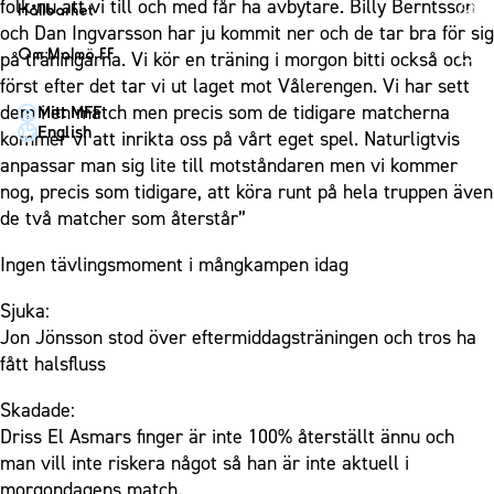
1910 Event
folk nu att vi till och med får ha avbytare. Billy Berntsson
Fotbollsnätverket
Hållbarhet
Partner dam
Matchdag på Eleda Stadion
och Dan Ingvarsson har ju kommit ner och de tar bra för sig
Fest & Event
P19
Hållbarhet
Om Malmö FF
på träningarna. Vi kör en träning i morgon bitti också och
MFF-museet & rundvandringar
Konferens
F19
Himmelsblå framtid – en match för miljön
först efter det tar vi ut laget mot Vålerengen. Vi har sett
Om Malmö FF
Möte
dem i en match men precis som de tidigare matcherna
Mitt MFF
P17
MFF i samhället
Kontakt
English
kommer vi att inrikta oss på vårt eget spel. Naturligtvis
Mässa
F17
Laget för alla
Press och media
anpassar man sig lite till motståndaren men vi kommer
Sommarfest
Malmö Trophy
Nattfotboll
nog, precis som tidigare, att köra runt på hela truppen även
Historik – herrlaget
Julshow
de två matcher som återstår”
Himmelsblå Tillsammans
Historik – damlaget
Inspiration
Karriärakademin
Ingen tävlingsmoment i mångkampen idag
Närstående organisationer
Vanliga frågor om 1910 Event
Grundskolefotboll mot rasismer
Policydokument
Sjuka:
Skolakademier
Personuppgiftspolicy
Jon Jönsson stod över eftermiddagsträningen och tros ha
Fonder
fått halsfluss
Skadade:
Driss El Asmars finger är inte 100% återställt ännu och
man vill inte riskera något så han är inte aktuell i
morgondagens match.