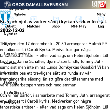
Vidare till innehållet
Meny
Nyheter
Kom och njut av vacker sång i kyrkan veckan före jul.
Biljett
Matcher
Shop
MFF Play
Lag
2002-12-02
Nyheter
Nyheter
Tisdagen den 17 december kl. 20.30 arrangerar Malmö FF
Biljett
Kalender
en julkonsert i Caroli Kyrka. Medverkar gör några
Biljett
Lag och spelare
fantastiska artister – eller vad sägs om Helen Sjöholm, Lill
Årskort herr
Lag
Lindfors, Janne Schaffer, Björn J:son Lindh, Tommy Juth
Medlem
Årskort dam
samt sist men inte minst Lunds Domkyrkas Gosskör! Vi kan
Herrlaget
Medlemskap i Malmö FF
inte tänka oss ett trevligare sätt att runda av vår
Ungdom
Mitt MFF
Spelare
Årsmöte 2026
framgångsrika säsong, än att göra det tillsammans med
MFF Ungdom
Biljetter till bortamatcher
Företag
Ledarstab
våra samarbetspartners och medlemmar.
Sommarfotboll
Biljettvillkor
Bli företagspartner
Damlaget
Eleda Stadion
Och vi har därför, i samarbete med Tommy Juth, arrangerat
Skånecupen
Nätverket
Eleda Stadion
Spelare
en julkonsert i Caroli kyrka. Medverkar gör några
1910 Event
Fotbollsskolan
Klubbstolar
fantastiska artister – eller vad sägs om Helen Sjöholm, Lill
Erics Bar & Restaurang
Ledarstab