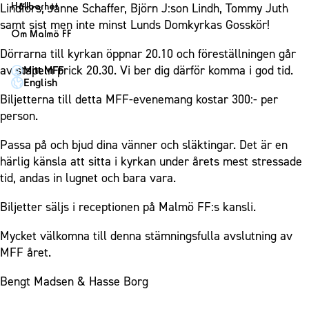
1910 Event
Fotbollsnätverket
Hållbarhet
Lindfors, Janne Schaffer, Björn J:son Lindh, Tommy Juth
Partner dam
Matchdag på Eleda Stadion
Fest & Event
samt sist men inte minst Lunds Domkyrkas Gosskör!
P19
Hållbarhet
Om Malmö FF
MFF-museet & rundvandringar
Konferens
F19
Himmelsblå framtid – en match för miljön
Dörrarna till kyrkan öppnar 20.10 och föreställningen går
Om Malmö FF
Möte
av stapeln prick 20.30. Vi ber dig därför komma i god tid.
Mitt MFF
P17
MFF i samhället
Kontakt
English
Mässa
F17
Laget för alla
Biljetterna till detta MFF-evenemang kostar 300:- per
Press och media
Sommarfest
person.
Malmö Trophy
Nattfotboll
Historik – herrlaget
Julshow
Himmelsblå Tillsammans
Historik – damlaget
Passa på och bjud dina vänner och släktingar. Det är en
Inspiration
Karriärakademin
härlig känsla att sitta i kyrkan under årets mest stressade
Närstående organisationer
Vanliga frågor om 1910 Event
tid, andas in lugnet och bara vara.
Grundskolefotboll mot rasismer
Policydokument
Skolakademier
Biljetter säljs i receptionen på Malmö FF:s kansli.
Personuppgiftspolicy
Fonder
Mycket välkomna till denna stämningsfulla avslutning av
MFF året.
Bengt Madsen & Hasse Borg