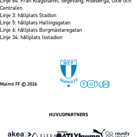
Linje 84: Från Klagshamn, Segevång, Riseberga, Oxie och
Centralen
Linje 3: hållplats Stadion
Linje 5: hållplats Hallingsgatan
Linje 6: hållplats Borgmästaregatan
Linje 34: hållplats Isstadion
Malmö FF
© 2026
Facebook
Instagram
Twitter
MFF Play
HUVUDPARTNERS