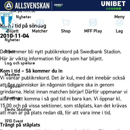
Vidare till innehållet
Meny
Nyheter
Kom i tid på söndag
Biljett
Matcher
Shop
MFF Play
Lag
2010-11-04
Nyheter
Nyheter
Det kommer bli nytt publikrekord på Swedbank Stadion.
Biljett
Kalender
Här är viktig information för dig som har biljett.
Biljett
Lag och spelare
Årskort herr
Kom i tid – Så kommer du in
Lag
Medlem
Vi väntar publikrekord. Det är kul, med det innebär också
Årskort dam
Herrlaget
Medlemskap i Malmö FF
att fler människor än någonsin tidigare ska in genom
Ungdom
Mitt MFF
Spelare
grindarna. Helst innan matchen börjar! Därför uppmanar vi
Årsmöte 2026
MFF Ungdom
Biljetter till bortamatcher
Företag
alla till att komma i så god tid ni bara kan. Vi öppnar kl.
Ledarstab
Sommarfotboll
15.00 och på vissa sektioner, som ståplats, kan det krävas
Biljettvillkor
Bli företagspartner
Damlaget
Eleda Stadion
att man är på plats redan då, för att vara inne i tid.
Skånecupen
Nätverket
Eleda Stadion
Spelare
1910 Event
Fotbollsskolan
Trångt på ståplats
Klubbstolar
Erics Bar & Restaurang
Ledarstab