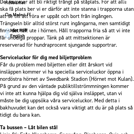
1910 Event
Det kommer att bli riktigt trångt på ståplats. För att alla
Fotbollsnätverket
Hållbarhet
Partner dam
Matchdag på Eleda Stadion
ska få plats ber vi er därför att inte stanna i trapporna utan
Fest & Event
P19
Hållbarhet
Om Malmö FF
att se till att röra er uppåt och bort från ingången.
MFF-museet & rundvandringar
Konferens
F19
Himmelsblå framtid – en match för miljön
Trängseln blir alltid störst runt ingångarna, men samtidigt
Om Malmö FF
Möte
finns det luft ute i hörnen. Håll trapporna fria så att vi inte
Mitt MFF
P17
MFF i samhället
Kontakt
English
får onödiga proppar. Tänk på att mittsektionen är
Mässa
F17
Laget för alla
Press och media
reserverad för hundraprocent sjungande supportrar.
Sommarfest
Malmö Trophy
Nattfotboll
Historik – herrlaget
Serviceluckor för dig med biljettproblem
Julshow
Himmelsblå Tillsammans
Historik – damlaget
Får du problem med biljetten eller ditt årskort vid
Inspiration
Karriärakademin
insläppen kommer vi ha speciella serviceluckor öppna i
Närstående organisationer
Vanliga frågor om 1910 Event
nordöstra hörnet av Swedbank Stadion (Hörnet mot Kulan).
Grundskolefotboll mot rasismer
Policydokument
På grund av den väntade publiktillströmmningen kommer
Skolakademier
Personuppgiftspolicy
vi inte att kunna hjälpa dig vid själva insläppet, utan vi
Fonder
måste be dig uppsöka våra serviceluckor. Med detta i
bakhuvudet kan det också vara viktigt att du är på plats så
tidigt du bara kan.
Ta bussen – Låt bilen stå!