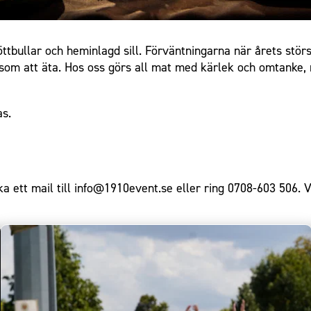
öttbullar och heminlagd sill. Förväntningarna när årets stör
l som att äta. Hos oss görs all mat med kärlek och omtanke, m
as.
 ett mail till
info@1910event.se
eller ring 0708-603 506.