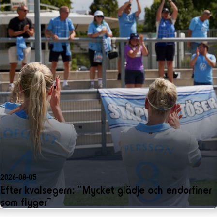
2026-08-05
Efter kvalsegern: ”Mycket glädje och endorfiner
som flyger”