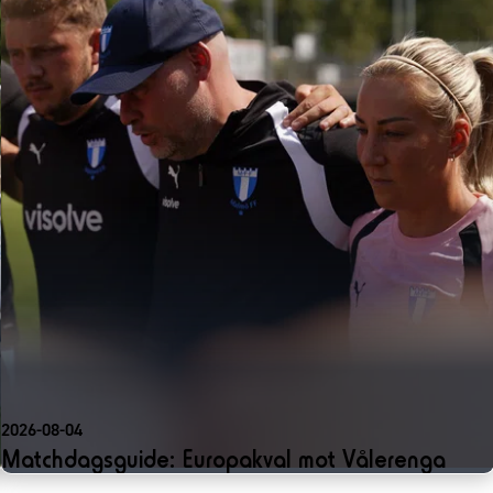
2026-08-04
Matchdagsguide: Europakval mot Vålerenga