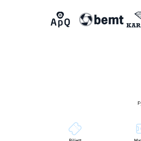
Biljett
Ma