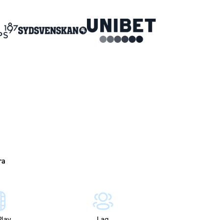
lay
Lag