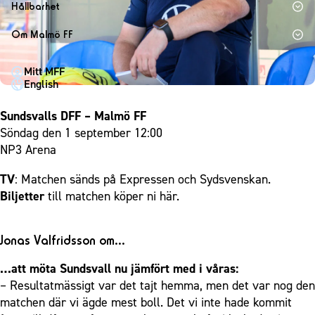
1910 Event
Fotbollsnätverket
Hållbarhet
Partner dam
Matchdag på Eleda Stadion
Fest & Event
P19
Hållbarhet
Om Malmö FF
MFF-museet & rundvandringar
Konferens
F19
Himmelsblå framtid – en match för miljön
Om Malmö FF
Möte
Mitt MFF
P17
MFF i samhället
Kontakt
English
Mässa
F17
Laget för alla
Press och media
Sommarfest
Sundsvalls DFF – Malmö FF
Malmö Trophy
Nattfotboll
Historik – herrlaget
Söndag den 1 september 12:00
Julshow
Himmelsblå Tillsammans
Historik – damlaget
NP3 Arena
Inspiration
Karriärakademin
Närstående organisationer
TV
: Matchen sänds på
Expressen
och
Sydsvenskan
.
Vanliga frågor om 1910 Event
Grundskolefotboll mot rasismer
Policydokument
Biljetter
till matchen köper ni
här
.
Skolakademier
Personuppgiftspolicy
Fonder
Jonas Valfridsson om…
…att möta Sundsvall nu jämfört med i våras:
– Resultatmässigt var det tajt hemma, men det var nog den
matchen där vi ägde mest boll. Det vi inte hade kommit