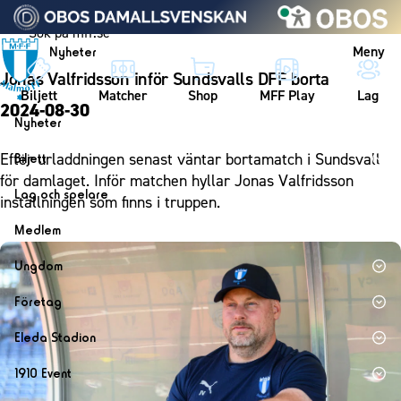
Vidare till innehållet
Meny
Nyheter
Jonas Valfridsson inför Sundsvalls DFF borta
Biljett
Matcher
Shop
MFF Play
Lag
2024-08-30
Nyheter
Nyheter
Efter urladdningen senast väntar bortamatch i Sundsvall
Biljett
Kalender
för damlaget. Inför matchen hyllar Jonas Valfridsson
Biljett
Lag och spelare
inställningen som finns i truppen.
Årskort herr
Lag
Medlem
Årskort dam
Herrlaget
Medlemskap i Malmö FF
Ungdom
Mitt MFF
Spelare
Årsmöte 2026
MFF Ungdom
Biljetter till bortamatcher
Företag
Ledarstab
Sommarfotboll
Biljettvillkor
Bli företagspartner
Damlaget
Eleda Stadion
Skånecupen
Nätverket
Eleda Stadion
Spelare
1910 Event
Fotbollsskolan
Klubbstolar
Erics Bar & Restaurang
Ledarstab