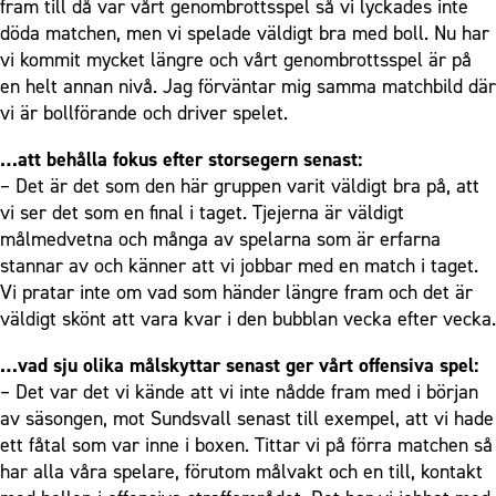
fram till då var vårt genombrottsspel så vi lyckades inte
döda matchen, men vi spelade väldigt bra med boll. Nu har
vi kommit mycket längre och vårt genombrottsspel är på
en helt annan nivå. Jag förväntar mig samma matchbild där
vi är bollförande och driver spelet.
…att behålla fokus efter storsegern senast:
– Det är det som den här gruppen varit väldigt bra på, att
vi ser det som en final i taget. Tjejerna är väldigt
målmedvetna och många av spelarna som är erfarna
stannar av och känner att vi jobbar med en match i taget.
Vi pratar inte om vad som händer längre fram och det är
väldigt skönt att vara kvar i den bubblan vecka efter vecka.
…vad sju olika målskyttar senast ger vårt offensiva spel:
– Det var det vi kände att vi inte nådde fram med i början
av säsongen, mot Sundsvall senast till exempel, att vi hade
ett fåtal som var inne i boxen. Tittar vi på förra matchen så
har alla våra spelare, förutom målvakt och en till, kontakt