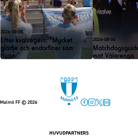
2026-08-05
Efter kvalsegern: ”Mycket
2026-08-04
glädje och endorfiner som
Matchdagsguide
flyger”
mot Vålerenga
Malmö FF
© 2026
Facebook
Instagram
Twitter
MFF Play
HUVUDPARTNERS