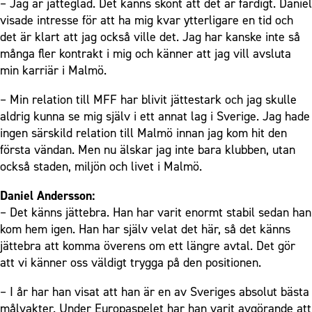
– Jag är jätteglad. Det känns skönt att det är färdigt. Daniel
visade intresse för att ha mig kvar ytterligare en tid och
det är klart att jag också ville det. Jag har kanske inte så
många fler kontrakt i mig och känner att jag vill avsluta
min karriär i Malmö.
– Min relation till MFF har blivit jättestark och jag skulle
aldrig kunna se mig själv i ett annat lag i Sverige. Jag hade
ingen särskild relation till Malmö innan jag kom hit den
första vändan. Men nu älskar jag inte bara klubben, utan
också staden, miljön och livet i Malmö.
Daniel Andersson:
– Det känns jättebra. Han har varit enormt stabil sedan han
kom hem igen. Han har själv velat det här, så det känns
jättebra att komma överens om ett längre avtal. Det gör
att vi känner oss väldigt trygga på den positionen.
– I år har han visat att han är en av Sveriges absolut bästa
målvakter. Under Europaspelet har han varit avgörande att