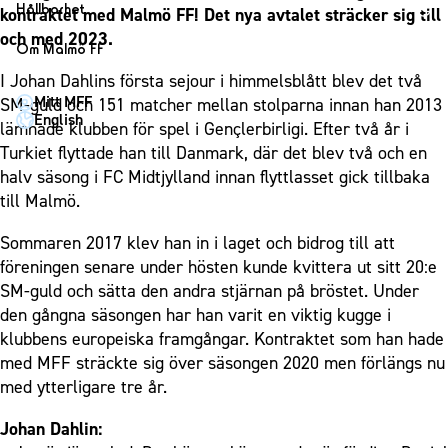
1910 Event
Fotbollsnätverket
Hållbarhet
kontraktet med Malmö FF! Det nya avtalet sträcker sig till
Partner dam
Matchdag på Eleda Stadion
Fest & Event
och med 2023.
P19
Hållbarhet
Om Malmö FF
MFF-museet & rundvandringar
Konferens
F19
Himmelsblå framtid – en match för miljön
I Johan Dahlins första sejour i himmelsblått blev det två
Om Malmö FF
Möte
Mitt MFF
SM-guld och 151 matcher mellan stolparna innan han 2013
P17
MFF i samhället
Kontakt
English
lämnade klubben för spel i Gençlerbirligi. Efter två år i
Mässa
F17
Laget för alla
Press och media
Turkiet flyttade han till Danmark, där det blev två och en
Sommarfest
Malmö Trophy
Nattfotboll
halv säsong i FC Midtjylland innan flyttlasset gick tillbaka
Historik – herrlaget
Julshow
till Malmö.
Himmelsblå Tillsammans
Historik – damlaget
Inspiration
Karriärakademin
Närstående organisationer
Sommaren 2017 klev han in i laget och bidrog till att
Vanliga frågor om 1910 Event
Grundskolefotboll mot rasismer
föreningen senare under hösten kunde kvittera ut sitt 20:e
Policydokument
SM-guld och sätta den andra stjärnan på bröstet. Under
Skolakademier
Personuppgiftspolicy
den gångna säsongen har han varit en viktig kugge i
Fonder
klubbens europeiska framgångar. Kontraktet som han hade
med MFF sträckte sig över säsongen 2020 men förlängs nu
med ytterligare tre år.
Johan Dahlin: