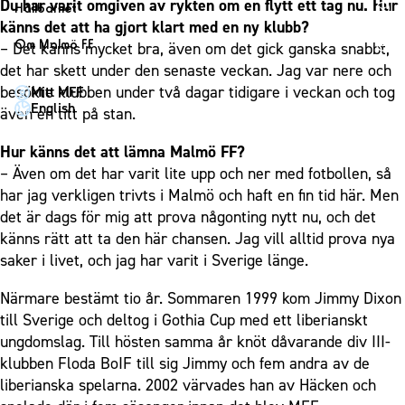
1910 Event
Du har varit omgiven av rykten om en flytt ett tag nu. Hur
Fotbollsnätverket
Hållbarhet
Partner dam
Matchdag på Eleda Stadion
känns det att ha gjort klart med en ny klubb?
Fest & Event
P19
Hållbarhet
Om Malmö FF
– Det känns mycket bra, även om det gick ganska snabbt,
MFF-museet & rundvandringar
Konferens
F19
Himmelsblå framtid – en match för miljön
det har skett under den senaste veckan. Jag var nere och
Om Malmö FF
Möte
besökte klubben under två dagar tidigare i veckan och tog
Mitt MFF
P17
MFF i samhället
Kontakt
English
även en titt på stan.
Mässa
F17
Laget för alla
Press och media
Sommarfest
Hur känns det att lämna Malmö FF?
Malmö Trophy
Nattfotboll
Historik – herrlaget
– Även om det har varit lite upp och ner med fotbollen, så
Julshow
Himmelsblå Tillsammans
Historik – damlaget
har jag verkligen trivts i Malmö och haft en fin tid här. Men
Inspiration
Karriärakademin
det är dags för mig att prova någonting nytt nu, och det
Närstående organisationer
Vanliga frågor om 1910 Event
känns rätt att ta den här chansen. Jag vill alltid prova nya
Grundskolefotboll mot rasismer
Policydokument
saker i livet, och jag har varit i Sverige länge.
Skolakademier
Personuppgiftspolicy
Fonder
Närmare bestämt tio år. Sommaren 1999 kom Jimmy Dixon
till Sverige och deltog i Gothia Cup med ett liberianskt
ungdomslag. Till hösten samma år knöt dåvarande div III-
klubben Floda BoIF till sig Jimmy och fem andra av de
liberianska spelarna. 2002 värvades han av Häcken och