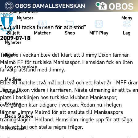
Vidare till innehållet
Meny
Nyheter
”Jag vill tacka fansen för allt stöd”
Biljett
Matcher
Shop
MFF Play
Lag
2009-07-18
Nyheter
Nyheter
Tidigare i veckan blev det klart att Jimmy Dixon lämnar
Biljett
Kalender
Malmö FF för turkiska Manisaspor. Hemsidan fick en liten
Biljett
Lag och spelare
farvälpratstund med Jimmy.
Årskort herr
Lag
Medlem
Efter80 matcher,två mål och två och ett halvt år i MFF drar
Årskort dam
Herrlaget
Medlemskap i Malmö FF
Jimmy Dixon vidare i karriären. Nästa utmaning är att ta en
Ungdom
Mitt MFF
Spelare
plats i backlinjen hos turkiska klubben Manisaspor,
Årsmöte 2026
MFF Ungdom
Biljetter till bortamatcher
Företag
övergången klar tidigare i veckan. Redan nu i helgen
Ledarstab
Sommarfotboll
lämnar Jimmy Malmö för att ansluta till Manisaspors
Biljettvillkor
Bli företagspartner
Damlaget
Eleda Stadion
träningsläger i Holland. Hemsidan ringde upp för att säga
Skånecupen
Nätverket
Eleda Stadion
Spelare
tack och hej och ställa några frågor.
1910 Event
Fotbollsskolan
Klubbstolar
Erics Bar & Restaurang
Ledarstab