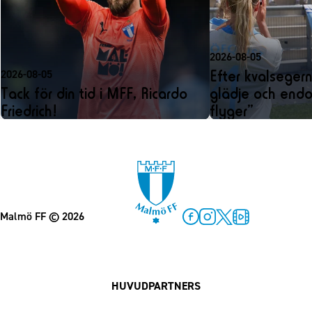
2026-08-05
Efter kvalseger
2026-08-05
Tack för din tid i MFF, Ricardo
glädje och endo
Friedrich!
flyger”
Malmö FF
© 2026
Facebook
Instagram
Twitter
MFF Play
HUVUDPARTNERS