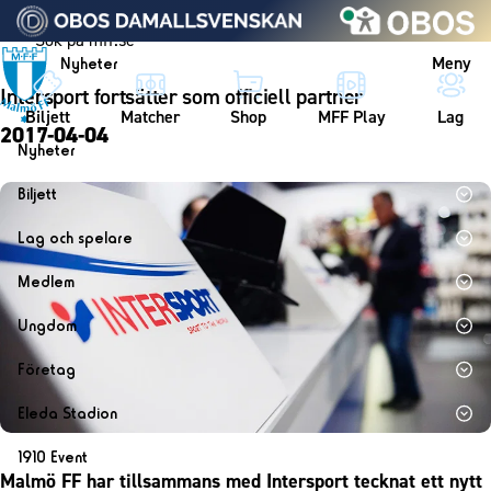
Vidare till innehållet
Meny
Nyheter
Intersport fortsätter som officiell partner
Biljett
Matcher
Shop
MFF Play
Lag
2017-04-04
Nyheter
Nyheter
Biljett
Kalender
Biljett
Lag och spelare
Årskort herr
Lag
Medlem
Årskort dam
Herrlaget
Medlemskap i Malmö FF
Ungdom
Mitt MFF
Spelare
Årsmöte 2026
MFF Ungdom
Biljetter till bortamatcher
Företag
Ledarstab
Sommarfotboll
Biljettvillkor
Bli företagspartner
Damlaget
Eleda Stadion
Skånecupen
Nätverket
Eleda Stadion
Spelare
1910 Event
Fotbollsskolan
Klubbstolar
Malmö FF har tillsammans med Intersport tecknat ett nytt
Erics Bar & Restaurang
Ledarstab