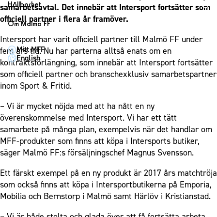
1910 Event
Fotbollsnätverket
Hållbarhet
samarbetsavtal. Det innebär att Intersport fortsätter som
Partner dam
Matchdag på Eleda Stadion
Fest & Event
officiell partner i flera år framöver.
P19
Hållbarhet
Om Malmö FF
MFF-museet & rundvandringar
Konferens
F19
Himmelsblå framtid – en match för miljön
Intersport har varit officiell partner till Malmö FF under
Om Malmö FF
Möte
Mitt MFF
fem års tid. Nu har parterna alltså enats om en
P17
MFF i samhället
Kontakt
English
kontraktsförlängning, som innebär att Intersport fortsätter
Mässa
F17
Laget för alla
Press och media
som officiell partner och branschexklusiv samarbetspartner
Sommarfest
Malmö Trophy
Nattfotboll
inom Sport & Fritid.
Historik – herrlaget
Julshow
Himmelsblå Tillsammans
Historik – damlaget
– Vi är mycket nöjda med att ha nått en ny
Inspiration
Karriärakademin
Närstående organisationer
överenskommelse med Intersport. Vi har ett tätt
Vanliga frågor om 1910 Event
Grundskolefotboll mot rasismer
samarbete på många plan, exempelvis när det handlar om
Policydokument
MFF-produkter som finns att köpa i Intersports butiker,
Skolakademier
Personuppgiftspolicy
säger Malmö FF:s försäljningschef Magnus Svensson.
Fonder
Ett färskt exempel på en ny produkt är 2017 års matchtröja
som också finns att köpa i Intersportbutikerna på Emporia,
Mobilia och Bernstorp i Malmö samt Härlöv i Kristianstad.
– Vi är både stolta och glada över att få fortsätta arbeta