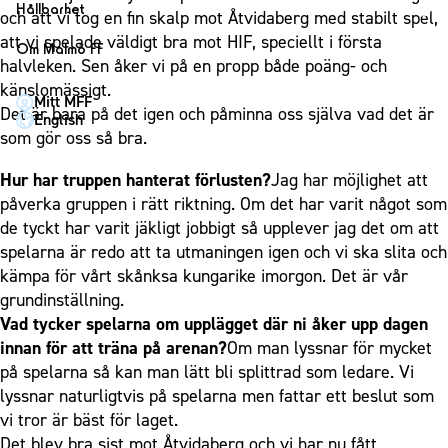
1910 Event
Fotbollsnätverket
Hållbarhet
Partner dam
och att vi tog en fin skalp mot Åtvidaberg med stabilt spel,
Matchdag på Eleda Stadion
Fest & Event
P19
Hållbarhet
att vi spelade väldigt bra mot HIF, speciellt i första
Om Malmö FF
MFF-museet & rundvandringar
Konferens
halvleken. Sen åker vi på en propp både poäng- och
F19
Himmelsblå framtid – en match för miljön
Om Malmö FF
känslomässigt.
Möte
Mitt MFF
P17
MFF i samhället
Kontakt
Det är bara på det igen och påminna oss själva vad det är
English
Mässa
F17
Laget för alla
som gör oss så bra.
Press och media
Sommarfest
Malmö Trophy
Nattfotboll
Historik – herrlaget
Hur har truppen hanterat förlusten?
Jag har möjlighet att
Julshow
Himmelsblå Tillsammans
påverka gruppen i rätt riktning. Om det har varit något som
Historik – damlaget
Inspiration
de tyckt har varit jäkligt jobbigt så upplever jag det om att
Karriärakademin
Närstående organisationer
spelarna är redo att ta utmaningen igen och vi ska slita och
Vanliga frågor om 1910 Event
Grundskolefotboll mot rasismer
Policydokument
kämpa för vårt skånksa kungarike imorgon. Det är vår
Skolakademier
grundinställning.
Personuppgiftspolicy
Vad tycker spelarna om upplägget där ni åker upp dagen
Fonder
innan för att träna på arenan?
Om man lyssnar för mycket
på spelarna så kan man lätt bli splittrad som ledare. Vi
lyssnar naturligtvis på spelarna men fattar ett beslut som
vi tror är bäst för laget.
Det blev bra sist mot Åtvidaberg och vi har nu fått