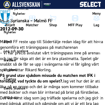
Vidare till innehållet
Meny
Nyheter
Inför Syrianska – Malmö FF
Biljett
Matcher
Shop
MFF Play
Lag
2012-09-30
Nyheter
Nyheter
Malmö FF reste upp till Södertälje redan idag för att hinna
Biljett
Kalender
genomföra ett träningspass på matcharenan
Biljett
Lag och spelare
– Vi har precis avslutat vårt träningspass inne på arenan
Årskort herr
Lag
och jag får säga att det är en bra plastmatta. Spelet går
Medlem
Årskort dam
snabbt så de får se upp i svängarna när vi får igång vårt
Herrlaget
Medlemskap i Malmö FF
spel, berättar Rikard Norling.
Ungdom
Mitt MFF
Spelare
Årsmöte 2026
På grund utav sjukdom missade du matchen mot IFK i
MFF Ungdom
Biljetter till bortamatcher
Företag
Ledarstab
torsdags, vad tyckte du om spelet?
Jag vet hur det är att
Sommarfotboll
Biljettvillkor
Bli företagspartner
åka på en propp och det är många som kommer tillbaka
Damlaget
Eleda Stadion
Skånecupen
med åsikter och man blir irriterad på brist på förståelse.
Nätverket
Eleda Stadion
Spelare
Det var först idag som jag träffade spelarna och jag gick in
1910 Event
Fotbollsskolan
Klubbstolar
Erics Bar & Restaurang
Ledarstab
med ödmjuk attityd och påminde om att vi är ett bra lag