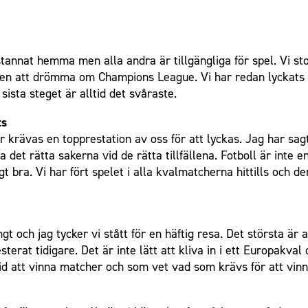
annat hemma men alla andra är tillgängliga för spel. Vi stod
en att drömma om Champions League. Vi har redan lyckats me
sista steget är alltid det svåraste.
ts
 krävas en topprestation av oss för att lyckas. Jag har sagt 
det rätta sakerna vid de rätta tillfällena. Fotboll är inte e
igt bra. Vi har fört spelet i alla kvalmatcherna hittills och 
gt och jag tycker vi stått för en häftig resa. Det största är a
esterat tidigare. Det är inte lätt att kliva in i ett Europakv
id att vinna matcher och som vet vad som krävs för att vinn