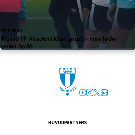
2026-08-07
Malmö FF Akademi klart yngst – men leder
serien ändå
Facebook
Instagram
Twitter
MFF Play
HUVUDPARTNERS