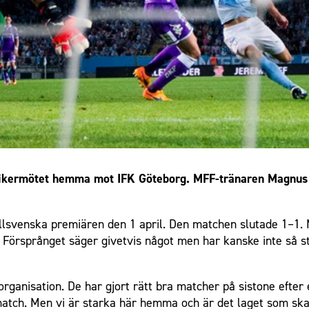
ssikermötet hemma mot IFK Göteborg. MFF-tränaren Magnus 
llsvenska premiären den 1 april. Den matchen slutade 1–1. 
t. Försprånget säger givetvis något men har kanske inte så s
anisation. De har gjort rätt bra matcher på sistone efter 
match. Men vi är starka här hemma och är det laget som ska 