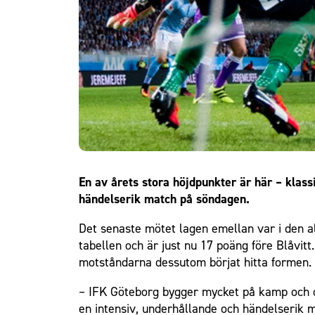
Om Malmö FF
En av årets stora höjdpunkter är här – kla
händelserik match på söndagen.
Det senaste mötet lagen emellan var i den a
tabellen och är just nu 17 poäng före Blåvit
motståndarna dessutom börjat hitta formen.
– IFK Göteborg bygger mycket på kamp och org
en intensiv, underhållande och händelserik 