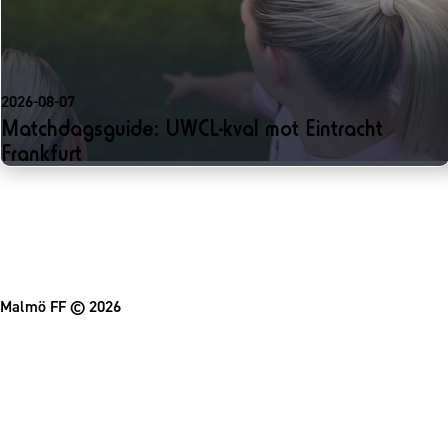
2026-08-07
Matchdagsguide: UWCL-kval mot Eintracht
Frankfurt
Malmö FF
© 2026