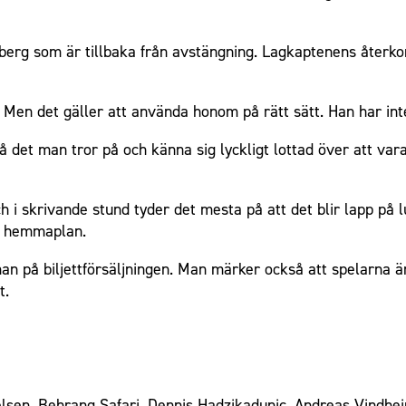
rg som är tillbaka från avstängning. Lagkaptenens återkom
 Men det gäller att använda honom på rätt sätt. Han har int
å det man tror på och känna sig lyckligt lottad över att va
och i skrivande stund tyder det mesta på att det blir lapp 
å hemmaplan.
an på biljettförsäljningen. Man märker också att spelarna är
t.
lsen, Behrang Safari, Dennis Hadzikadunic, Andreas Vindhe