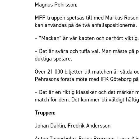
Magnus Pehrsson.
MFF-truppen spetsas till med Markus Rosenbe
kan användas på de två anfallspositionerna.
– ”Mackan” är vår kapten och oerhört viktig.
– Det är svåra och tuffa val. Man måste gå p
duktiga spelare.
Över 21 000 biljetter till matchen är sålda 
Pehrssons första möte med IFK Göteborg p
– Det är en riktig klassiker och det märker m
match för dem. Det kommer bli väldigt häftig
Truppen:
Johan Dahlin, Fredrik Andersson
Anton Tinnerholm, Franz Brorsson, Lasse Nie