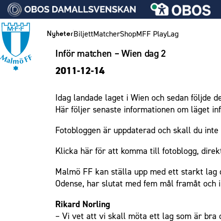
Vidare till innehållet
Biljett
Matcher
Shop
MFF Play
Lag
Nyheter
Inför matchen – Wien dag 2
Nyheter
Biljett
Lag
Medlemskap i Malmö FF
MFF Ungdom
Bli företagspartner
Eleda Stadion
1910 Event
Hållbarhet
Om Malmö FF
Nyheter
2011-12-14
Kalender
Årskort herr
Herrlaget
Årsmöte 2026
Sommarfotboll
Nätverket
Erics Bar & Restaurang
Fest & Event
Kontakt
Himmelsblå framtid – en match för miljön
Biljett
Årskort dam
Skånecupen
Klubbstolar
Matchdag på Eleda Stadion
Konferens
MFF i samhället
Press och media
Spelare
Idag landade laget i Wien och sedan följde de
Lag och spelare
Mitt MFF
Fotbollsskolan
Partner dam
MFF-museet & rundvandringar
Möte
Historik – herrlaget
Ledarstab
Laget för alla
Här följer senaste informationen om läget in
Biljetter till bortamatcher
Damlaget
Fotbollsnätverket
Mässa
Historik – damlaget
Nattfotboll
Medlem
Fotobloggen är uppdaterad och skall du inte 
Biljettvillkor
P19
Sommarfest
Närstående organisationer
Spelare
Himmelsblå Tillsammans
Ungdom
F19
Julshow
Policydokument
Ledarstab
Karriärakademin
Klicka här för att komma till fotoblogg, dire
Företag
P17
Inspiration
Personuppgiftspolicy
Grundskolefotboll mot rasismer
Malmö FF kan ställa upp med ett starkt lag 
Eleda Stadion
F17
Vanliga frågor om 1910 Event
Skolakademier
Odense, har slutat med fem mål framåt och in
Malmö Trophy
Fonder
1910 Event
Rikard Norling
– Vi vet att vi skall möta ett lag som är bra
Hållbarhet