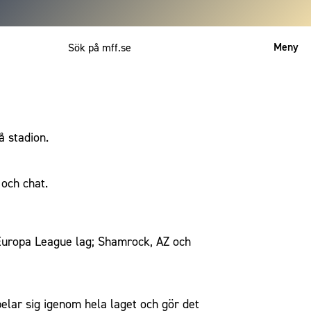
Meny
Mitt MFF
English
å stadion.
 och chat.
 Europa League lag; Shamrock, AZ och
pelar sig igenom hela laget och gör det