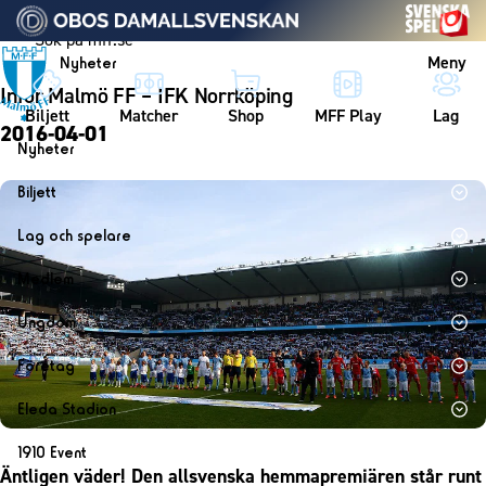
Vidare till innehållet
Meny
Nyheter
Inför Malmö FF – IFK Norrköping
Biljett
Matcher
Shop
MFF Play
Lag
2016-04-01
Nyheter
Nyheter
Biljett
Kalender
Biljett
Lag och spelare
Årskort herr
Lag
Medlem
Årskort dam
Herrlaget
Medlemskap i Malmö FF
Ungdom
Mitt MFF
Spelare
Årsmöte 2026
MFF Ungdom
Biljetter till bortamatcher
Företag
Ledarstab
Sommarfotboll
Biljettvillkor
Bli företagspartner
Damlaget
Eleda Stadion
Skånecupen
Nätverket
Eleda Stadion
Spelare
1910 Event
Fotbollsskolan
Klubbstolar
Äntligen väder! Den allsvenska hemmapremiären står runt
Erics Bar & Restaurang
Ledarstab