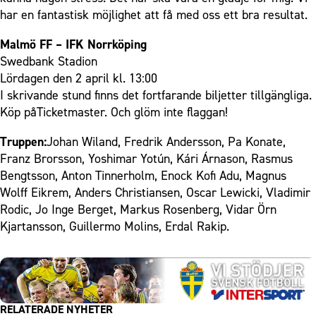
har en fantastisk möjlighet att få med oss ett bra resultat.
Malmö FF – IFK Norrköping
Swedbank Stadion
Lördagen den 2 april kl. 13:00
I skrivande stund finns det fortfarande biljetter tillgängliga.
Köp på
Ticketmaster
. Och glöm inte flaggan!
Truppen:
Johan Wiland, Fredrik Andersson, Pa Konate,
Franz Brorsson, Yoshimar Yotún, Kári Árnason, Rasmus
Bengtsson, Anton Tinnerholm, Enock Kofi Adu, Magnus
Wolff Eikrem, Anders Christiansen, Oscar Lewicki, Vladimir
Rodic, Jo Inge Berget, Markus Rosenberg, Vidar Örn
Kjartansson, Guillermo Molins, Erdal Rakip.
RELATERADE NYHETER