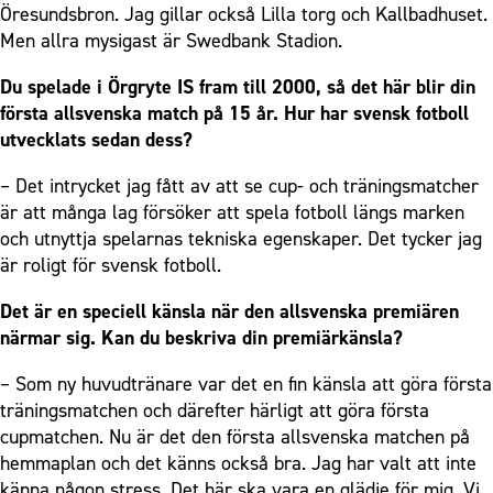
Öresundsbron. Jag gillar också Lilla torg och Kallbadhuset.
Men allra mysigast är Swedbank Stadion.
Du spelade i Örgryte IS fram till 2000, så det här blir din
första allsvenska match på 15 år. Hur har svensk fotboll
utvecklats sedan dess?
– Det intrycket jag fått av att se cup- och träningsmatcher
är att många lag försöker att spela fotboll längs marken
och utnyttja spelarnas tekniska egenskaper. Det tycker jag
är roligt för svensk fotboll.
Det är en speciell känsla när den allsvenska premiären
närmar sig. Kan du beskriva din premiärkänsla?
– Som ny huvudtränare var det en fin känsla att göra första
träningsmatchen och därefter härligt att göra första
cupmatchen. Nu är det den första allsvenska matchen på
hemmaplan och det känns också bra. Jag har valt att inte
känna någon stress. Det här ska vara en glädje för mig. Vi