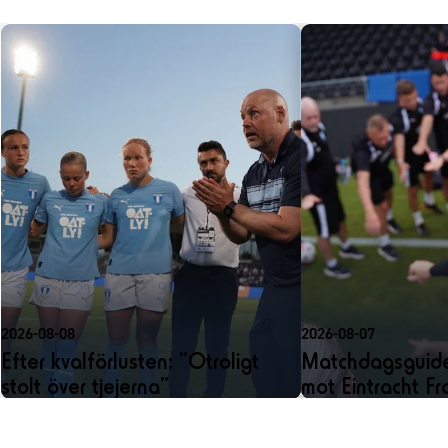
2026-08-08
2026-08-07
Efter kvalförlusten: ”Otroligt
Matchdagsguide
stolt över tjejerna”
mot Eintracht Fr