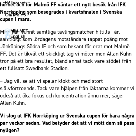
1910 Event
Fotbollsnätverket
Hållbarhet
hörnet och för Malmö FF väntar ett nytt besök från IFK
Partner dam
Matchdag på Eleda Stadion
Fest & Event
Norrköping som besegrades i kvartsfinalen i Svenska
P19
Hållbarhet
Om Malmö FF
MFF-museet & rundvandringar
cupen i mars.
Konferens
F19
Himmelsblå framtid – en match för miljön
Om Malmö FF
Möte
Mitt MFF
MFF har vunnit samtliga tävlingsmatcher hittills i år,
P17
MFF i samhället
Kontakt
English
samtidigt som lördagens motståndare tappat poäng mot
Mässa
F17
Laget för alla
Press och media
Jönköpings Södra IF och som bekant förlorat mot Malmö
Sommarfest
Malmö Trophy
Nattfotboll
FF. Det är likväl ett skickligt lag vi möter men Allan Kuhn
Historik – herrlaget
Julshow
tror på ett bra resultat, bland annat tack vare stödet från
Himmelsblå Tillsammans
Historik – damlaget
ett fullsatt Swedbank Stadion.
Inspiration
Karriärakademin
Närstående organisationer
Vanliga frågor om 1910 Event
Grundskolefotboll mot rasismer
– Jag vill se att vi spelar klokt och med stort
Policydokument
självförtroende. Tack vare hjälpen från läktarna kommer vi
Skolakademier
Personuppgiftspolicy
också att öka fokus och koncentration ännu mer, säger
Fonder
Allan Kuhn.
Vi slog ut IFK Norrköping ur Svenska cupen för bara några
par veckor sedan. Vad betyder det att vi mött dem så pass
nyligen?