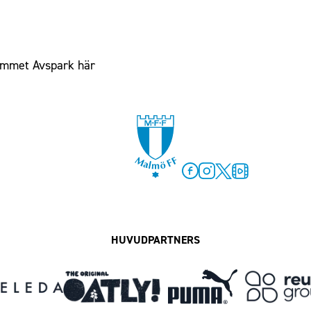
ammet Avspark här
Facebook
Instagram
Twitter
MFF Play
HUVUDPARTNERS