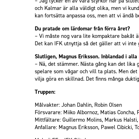
– Jag tycker en av våra styrkor här på slute
och Kalmar är alla väldigt olika, men vi kund
Om Malmö FF
kan fortsätta anpassa oss, men att vi ändå b
Du pratade om lärdomar från förra året?
– Vi måste nog vara lite kompaktare bakåt än
Det kan IFK utnyttja så det gäller att vi int
Slutligen, Magnus Eriksson. Inblandad i alla
– Nä, det stämmer. Nästa gång kan det lika g
spelare som vågar och vill ta plats. Men det
vilja göra en skillnad. Det ﬁnns många dukti
Truppen:
Målvakter: Johan Dahlin, Robin Olsen
Försvarare: Miiko Albornoz, Matias Concha, 
Mittfältare: Guillermo Molins, Markus Halsti
Anfallare: Magnus Eriksson, Pawel Cibicki, T