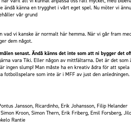
t har varit att vi kunnat anpassa oss rätt mycket, med bibeh
e ändå känna en trygghet i vårt eget spel. Nu möter vi ännu e
ehåller vår grund
 vad vi kanske är normalt här hemma. När vi går fram med my
e ger dem något.
 målen senast. Ändå känns det inte som att ni bygger det o
ärna vara Tiki. Eller någon av mittfältarna. Det är det som 
 är ingen slump! Man måste ha en kreativ ådra för att spela 
ga fotbollspelare som inte är i MFF av just den anledningen.
Pontus Jansson, Ricardinho, Erik Johansson, Filip Helander
, Simon Kroon, Simon Thern, Erik Friberg, Emil Forsberg, J
okelo Rantie