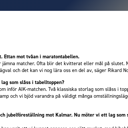
 Ettan mot tvåan i maratontabellen.
 jämna matcher. Ofta blir det kvitterat eller mål på slutet. 
vägval och det kan vi nog lära oss en del av, säger Rikard N
å lag som slåss i tabelltoppen?
om inför AIK-matchen. Två klassiska storlag som slåss i topp
 kamp och vi bjöd varandra på väldigt många omställningsl
ch jubelföreställning mot Kalmar. Nu möter vi ett lag som s