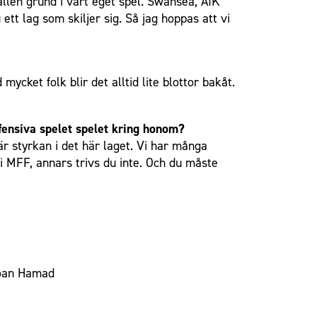
ållen grund i vårt eget spel. Swansea, AIK
tt lag som skiljer sig. Så jag hoppas att vi
cket folk blir det alltid lite blottor bakåt.
ffensiva spelet spelet kring honom?
är styrkan i det här laget. Vi har många
i MFF, annars trivs du inte. Och du måste
iloan Hamad