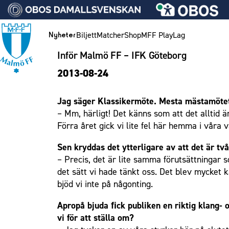
Vidare till innehållet
Biljett
Matcher
Shop
MFF Play
Lag
Nyheter
Inför Malmö FF – IFK Göteborg
Nyheter
Biljett
Lag
Medlemskap i Malmö FF
MFF Ungdom
Bli företagspartner
Eleda Stadion
1910 Event
Hållbarhet
Om Malmö FF
Nyheter
2013-08-24
Kalender
Årskort herr
Herrlaget
Årsmöte 2026
Sommarfotboll
Nätverket
Erics Bar & Restaurang
Fest & Event
Kontakt
Himmelsblå framtid – en match för miljön
Biljett
Årskort dam
Skånecupen
Klubbstolar
Matchdag på Eleda Stadion
Konferens
MFF i samhället
Press och media
Spelare
Jag säger Klassikermöte. Mesta mästamötet.
Lag och spelare
Mitt MFF
Fotbollsskolan
Partner dam
MFF-museet & rundvandringar
Möte
Historik – herrlaget
Ledarstab
Laget för alla
– Mm, härligt! Det känns som att det alltid är
Biljetter till bortamatcher
Damlaget
Fotbollsnätverket
Mässa
Historik – damlaget
Nattfotboll
Medlem
Förra året gick vi lite fel här hemma i våra 
Biljettvillkor
P19
Sommarfest
Närstående organisationer
Spelare
Himmelsblå Tillsammans
Ungdom
Sen kryddas det ytterligare av att det är tv
F19
Julshow
Policydokument
Ledarstab
Karriärakademin
– Precis, det är lite samma förutsättningar s
Företag
P17
Inspiration
Personuppgiftspolicy
Grundskolefotboll mot rasismer
det sätt vi hade tänkt oss. Det blev mycket
bjöd vi inte på någonting.
Eleda Stadion
F17
Vanliga frågor om 1910 Event
Skolakademier
Malmö Trophy
Fonder
1910 Event
Apropå bjuda ﬁck publiken en riktig klang- o
vi för att ställa om?
Hållbarhet