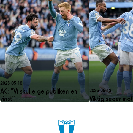
2025-05-18
AC: ”Vi skulle ge publiken en
2025-05-18
vinst”
Viktig seger mo