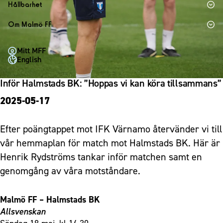
1910 Event
Fotbollsnätverket
Hållbarhet
Partner dam
Matchdag på Eleda Stadion
Fest & Event
P19
Hållbarhet
Om Malmö FF
MFF-museet & rundvandringar
Konferens
F19
Himmelsblå framtid – en match för miljön
Om Malmö FF
Möte
Mitt MFF
P17
MFF i samhället
Kontakt
English
Mässa
F17
Laget för alla
Press och media
Sommarfest
Inför Halmstads BK: ”Hoppas vi kan köra tillsammans”
Malmö Trophy
Nattfotboll
Historik – herrlaget
Julshow
2025-05-17
Himmelsblå Tillsammans
Historik – damlaget
Inspiration
Karriärakademin
Närstående organisationer
Vanliga frågor om 1910 Event
Efter poängtappet mot IFK Värnamo återvänder vi till
Grundskolefotboll mot rasismer
Policydokument
vår hemmaplan för match mot Halmstads BK. Här är
Skolakademier
Personuppgiftspolicy
Henrik Rydströms tankar inför matchen samt en
Fonder
genomgång av våra motståndare.
Malmö FF – Halmstads BK
Allsvenskan