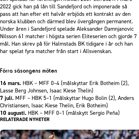
2022 gick han på lån till Sandefjord och imponerade så
pass att han efter ett halvår erbjöds ett kontrakt av den
norska klubben och därmed blev övergången permanent.
Under åren i Sandefjord spelade Aleksander Damnjanovic
Nilsson 61 matcher i högsta serien Eliteserien och gjorde 7
mål. Han skrev på för Halmstads BK tidigare i år och han
har spelat fyra matcher från start i Allsvenskan.
Förra säsongens möten
16 mars.
HBK – MFF 0–4 (målskyttar Erik Botheim (2),
Lasse Berg Johnsen, Isaac Kiese Thelin)
7 juli.
MFF – HBK 5–1 (målskyttar Hugo Bolin (2), Anders
Christiansen, Isaac Kiese Thelin, Erik Botheim)
10 augusti.
HBK – MFF 0–1 (målskytt Sergio Peña)
RELATERADE NYHETER