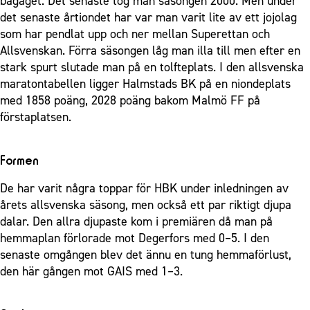
bagaget. Det senaste tog man säsongen 2000. Men under
det senaste årtiondet har var man varit lite av ett jojolag
som har pendlat upp och ner mellan Superettan och
Allsvenskan. Förra säsongen låg man illa till men efter en
stark spurt slutade man på en tolfteplats. I den allsvenska
maratontabellen ligger Halmstads BK på en niondeplats
med 1858 poäng, 2028 poäng bakom Malmö FF på
förstaplatsen.
Formen
De har varit några toppar för HBK under inledningen av
årets allsvenska säsong, men också ett par riktigt djupa
dalar. Den allra djupaste kom i premiären då man på
hemmaplan förlorade mot Degerfors med 0–5. I den
senaste omgången blev det ännu en tung hemmaförlust,
den här gången mot GAIS med 1–3.