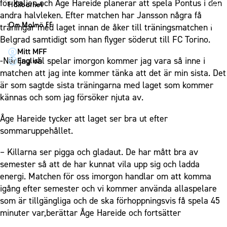
1910 Event
för Italien och Åge Hareide planerar att spela Pontus i den
Fotbollsnätverket
Hållbarhet
Partner dam
Matchdag på Eleda Stadion
andra halvleken. Efter matchen har Jansson några få
Fest & Event
P19
Hållbarhet
Om Malmö FF
träningar med laget innan de åker till träningsmatchen i
MFF-museet & rundvandringar
Konferens
F19
Himmelsblå framtid – en match för miljön
Belgrad samtidigt som han flyger söderut till FC Torino.
Om Malmö FF
Möte
Mitt MFF
P17
MFF i samhället
Kontakt
-När jag väl spelar imorgon kommer jag vara så inne i
English
Mässa
F17
Laget för alla
matchen att jag inte kommer tänka att det är min sista. Det
Press och media
Sommarfest
är som sagtde sista träningarna med laget som kommer
Malmö Trophy
Nattfotboll
Historik – herrlaget
kännas och som jag försöker njuta av.
Julshow
Himmelsblå Tillsammans
Historik – damlaget
Inspiration
Karriärakademin
Åge Hareide tycker att laget ser bra ut efter
Närstående organisationer
Vanliga frågor om 1910 Event
sommaruppehållet.
Grundskolefotboll mot rasismer
Policydokument
Skolakademier
– Killarna ser pigga och gladaut. De har mått bra av
Personuppgiftspolicy
semester så att de har kunnat vila upp sig och ladda
Fonder
energi. Matchen för oss imorgon handlar om att komma
igång efter semester och vi kommer använda allaspelare
som är tillgängliga och de ska förhoppningsvis få spela 45
minuter var,berättar Åge Hareide och fortsätter