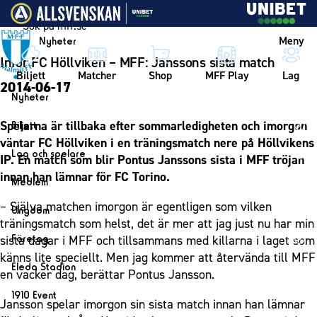
Vidare till innehållet
Meny
Nyheter
Inför FC Höllviken – MFF: Janssons sista match
Biljett
Matcher
Shop
MFF Play
Lag
2014-06-17
Nyheter
Nyheter
Spelarna är tillbaka efter sommarledigheten och imorgon
Biljett
Kalender
väntar FC Höllviken i en träningsmatch nere på Höllvikens
Biljett
Lag och spelare
IP. En match som blir Pontus Janssons sista i MFF tröjan
Årskort herr
Lag
innan han lämnar för FC Torino.
Medlem
Årskort dam
Herrlaget
Medlemskap i Malmö FF
– Själva matchen imorgon är egentligen som vilken
Ungdom
Mitt MFF
Spelare
träningsmatch som helst, det är mer att jag just nu har min
Årsmöte 2026
MFF Ungdom
Biljetter till bortamatcher
Företag
sista dagar i MFF och tillsammans med killarna i laget som
Ledarstab
Sommarfotboll
känns lite speciellt. Men jag kommer att återvända till MFF
Biljettvillkor
Bli företagspartner
Damlaget
Eleda Stadion
en vacker dag, berättar Pontus Jansson.
Skånecupen
Nätverket
Eleda Stadion
Spelare
1910 Event
Fotbollsskolan
Jansson spelar imorgon sin sista match innan han lämnar
Klubbstolar
Erics Bar & Restaurang
Ledarstab