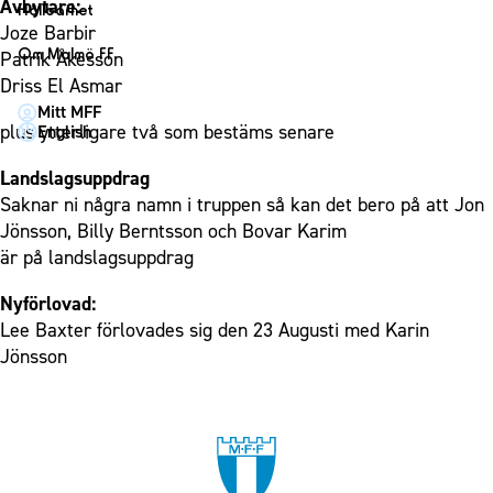
1910 Event
Avbytare:
Fotbollsnätverket
Hållbarhet
Partner dam
Matchdag på Eleda Stadion
Joze Barbir
Fest & Event
P19
Hållbarhet
Om Malmö FF
Patrik Åkesson
MFF-museet & rundvandringar
Konferens
F19
Himmelsblå framtid – en match för miljön
Driss El Asmar
Om Malmö FF
Möte
Mitt MFF
P17
MFF i samhället
Kontakt
plus ytterligare två som bestäms senare
English
Mässa
F17
Laget för alla
Press och media
Sommarfest
Landslagsuppdrag
Malmö Trophy
Nattfotboll
Historik – herrlaget
Saknar ni några namn i truppen så kan det bero på att Jon
Julshow
Himmelsblå Tillsammans
Historik – damlaget
Jönsson, Billy Berntsson och Bovar Karim
Inspiration
Karriärakademin
är på landslagsuppdrag
Närstående organisationer
Vanliga frågor om 1910 Event
Grundskolefotboll mot rasismer
Policydokument
Nyförlovad:
Skolakademier
Lee Baxter förlovades sig den 23 Augusti med Karin
Personuppgiftspolicy
Jönsson
Fonder