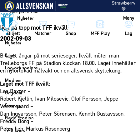
Vidare till innehållet
Meny
Nyheter
Ijeh på topp mot TFF ikväll
Biljett
Matcher
Shop
MFF Play
Lag
2002-09-03
Nyheter
Nyheter
B-laget ångar på mot serieseger. Ikväll möter man
Biljett
Kalender
Trelleborgs FF på Stadion klockan 18.00. Laget innehåller
Biljett
Lag och spelare
en nyförlovad målvakt och en allsvensk skyttekung.
Årskort herr
Lag
Medlem
Laget mot TFF ikväll:
Årskort dam
Herrlaget
Medlemskap i Malmö FF
Lee Baxter –
Ungdom
Mitt MFF
Spelare
Robert Kjellin, Ivan Milosevic, Olof Persson, Jeppe
Årsmöte 2026
MFF Ungdom
Biljetter till bortamatcher
Företag
Vestergaard –
Ledarstab
Sommarfotboll
Dan Ingvarsson, Peter Sörensen, Kennth Gustavsson,
Biljettvillkor
Bli företagspartner
Damlaget
Eleda Stadion
Freddy Borg –
Skånecupen
Nätverket
Eleda Stadion
Spelare
Peter Ijeh, Markus Rosenberg
1910 Event
Fotbollsskolan
Klubbstolar
Erics Bar & Restaurang
Ledarstab