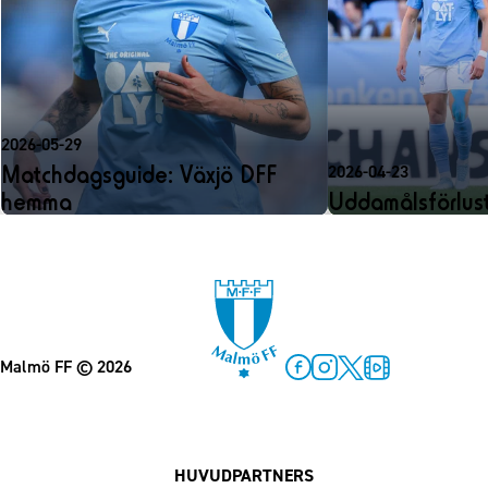
2026-05-29
Matchdagsguide: Växjö DFF
2026-04-23
hemma
Uddamålsförlust 
Malmö FF
© 2026
Facebook
Instagram
Twitter
MFF Play
HUVUDPARTNERS