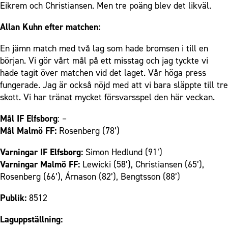
Eikrem och Christiansen. Men tre poäng blev det likväl.
Allan Kuhn efter matchen:
En jämn match med två lag som hade bromsen i till en
början. Vi gör vårt mål på ett misstag och jag tyckte vi
hade tagit över matchen vid det laget. Vår höga press
fungerade. Jag är också nöjd med att vi bara släppte till tre
skott. Vi har tränat mycket försvarsspel den här veckan.
Mål IF Elfsborg
: –
Mål Malmö FF:
Rosenberg (78’)
Varningar IF Elfsborg:
Simon Hedlund (91’)
Varningar Malmö FF:
Lewicki (58’), Christiansen (65’),
Rosenberg (66’), Árnason (82’), Bengtsson (88’)
Publik:
8512
Laguppställning: