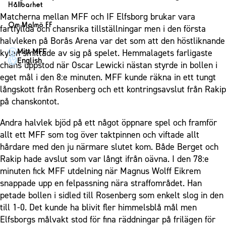
1910 Event
Fotbollsnätverket
Hållbarhet
Partner dam
Matchdag på Eleda Stadion
Matcherna mellan MFF och IF Elfsborg brukar vara
Fest & Event
P19
Hållbarhet
Om Malmö FF
fartfyllda och chansrika tillställningar men i den första
MFF-museet & rundvandringar
Konferens
F19
Himmelsblå framtid – en match för miljön
halvleken på Borås Arena var det som att den höstliknande
Om Malmö FF
Möte
Mitt MFF
kylan smittade av sig på spelet. Hemmalagets farligaste
P17
MFF i samhället
Kontakt
English
chans uppstod när Oscar Lewicki nästan styrde in bollen i
Mässa
F17
Laget för alla
Press och media
eget mål i den 8:e minuten. MFF kunde räkna in ett tungt
Sommarfest
Malmö Trophy
Nattfotboll
långskott från Rosenberg och ett kontringsavslut från Rakip
Historik – herrlaget
Julshow
på chanskontot.
Himmelsblå Tillsammans
Historik – damlaget
Inspiration
Karriärakademin
Närstående organisationer
Andra halvlek bjöd på ett något öppnare spel och framför
Vanliga frågor om 1910 Event
Grundskolefotboll mot rasismer
allt ett MFF som tog över taktpinnen och viftade allt
Policydokument
hårdare med den ju närmare slutet kom. Både Berget och
Skolakademier
Personuppgiftspolicy
Rakip hade avslut som var långt ifrån oävna. I den 78:e
Fonder
minuten fick MFF utdelning när Magnus Wolff Eikrem
snappade upp en felpassning nära straffområdet. Han
petade bollen i sidled till Rosenberg som enkelt slog in den
till 1-0. Det kunde ha blivit fler himmelsblå mål men
Elfsborgs målvakt stod för fina räddningar på frilägen för