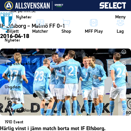
Vidare till innehållet
Meny
Nyheter
IF Elfsborg – Malmö FF 0–1
Biljett
Matcher
Shop
MFF Play
Lag
2016-04-18
Nyheter
Nyheter
Biljett
Kalender
Biljett
Lag och spelare
Årskort herr
Lag
Medlem
Årskort dam
Herrlaget
Medlemskap i Malmö FF
Ungdom
Mitt MFF
Spelare
Årsmöte 2026
MFF Ungdom
Biljetter till bortamatcher
Företag
Ledarstab
Sommarfotboll
Biljettvillkor
Bli företagspartner
Damlaget
Eleda Stadion
Skånecupen
Nätverket
Eleda Stadion
Spelare
1910 Event
Fotbollsskolan
Klubbstolar
Härlig vinst i jämn match borta mot IF Elfsborg.
Erics Bar & Restaurang
Ledarstab